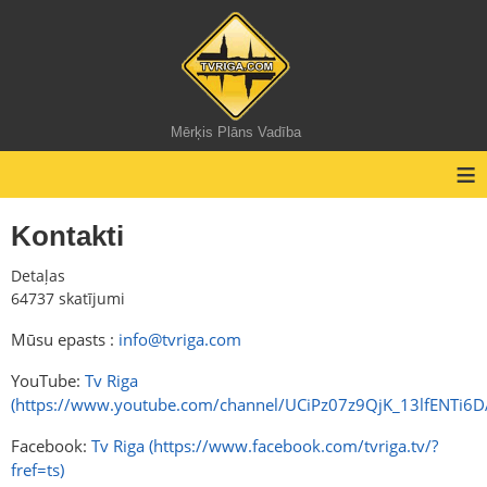
Mērķis Plāns Vadība
≡
Kontakti
Detaļas
64737 skatījumi
Mūsu epasts :
info@tvriga.com
YouTube:
Tv Riga
(https://www.youtube.com/channel/UCiPz07z9QjK_13lfENTi6D
Facebook:
Tv Riga (https://www.facebook.com/tvriga.tv/?
fref=ts)