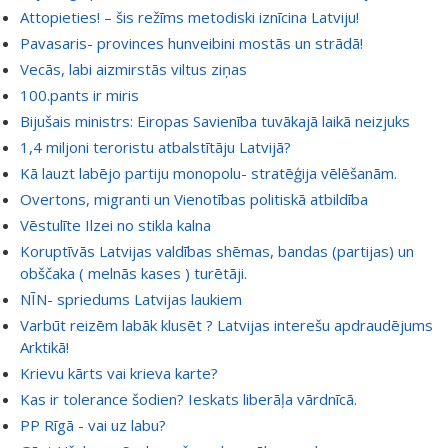
Attopieties! – šis režīms metodiski iznīcina Latviju!
Pavasaris- provinces hunveibini mostās un strādā!
Vecās, labi aizmirstās viltus ziņas
100.pants ir miris
Bijušais ministrs: Eiropas Savienība tuvākajā laikā neizjuks
1,4 miljoni teroristu atbalstītāju Latvijā?
Kā lauzt labējo partiju monopolu- stratēģija vēlēšanām.
Overtons, migranti un Vienotības politiskā atbildība
Vēstulīte Ilzei no stikla kalna
Koruptīvās Latvijas valdības shēmas, bandas (partijas) un
obščaka ( melnās kases ) turētāji.
NĪN- spriedums Latvijas laukiem
Varbūt reizēm labāk klusēt ? Latvijas interešu apdraudējums
Arktikā!
Krievu kārts vai krieva karte?
Kas ir tolerance šodien? Ieskats liberāļa vārdnīcā.
PP Rīgā - vai uz labu?