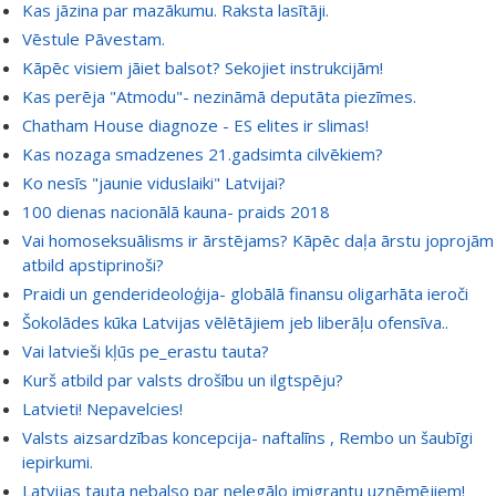
Kas jāzina par mazākumu. Raksta lasītāji.
Vēstule Pāvestam.
Kāpēc visiem jāiet balsot? Sekojiet instrukcijām!
Kas perēja "Atmodu"- nezināmā deputāta piezīmes.
Chatham House diagnoze - ES elites ir slimas!
Kas nozaga smadzenes 21.gadsimta cilvēkiem?
Ko nesīs "jaunie viduslaiki" Latvijai?
100 dienas nacionālā kauna- praids 2018
Vai homoseksuālisms ir ārstējams? Kāpēc daļa ārstu joprojām
atbild apstiprinoši?
Praidi un genderideoloģija- globālā finansu oligarhāta ieroči
Šokolādes kūka Latvijas vēlētājiem jeb liberāļu ofensīva..
Vai latvieši kļūs pe_erastu tauta?
Kurš atbild par valsts drošību un ilgtspēju?
Latvieti! Nepavelcies!
Valsts aizsardzības koncepcija- naftalīns , Rembo un šaubīgi
iepirkumi.
Latvijas tauta nebalso par nelegālo imigrantu uzņēmējiem!