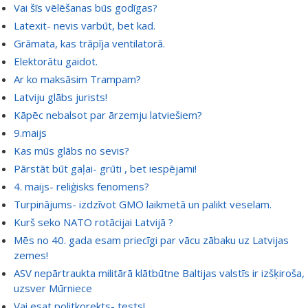
Vai šīs vēlēšanas būs godīgas?
Latexit- nevis varbūt, bet kad.
Grāmata, kas trāpīja ventilatorā.
Elektorātu gaidot.
Ar ko maksāsim Trampam?
Latviju glābs jurists!
Kāpēc nebalsot par ārzemju latviešiem?
9.maijs
Kas mūs glābs no sevis?
Pārstāt būt gaļai- grūti , bet iespējami!
4. maijs- reliģisks fenomens?
Turpinājums- izdzīvot GMO laikmetā un palikt veselam.
Kurš seko NATO rotācijai Latvijā ?
Mēs no 40. gada esam priecīgi par vācu zābaku uz Latvijas
zemes!
ASV nepārtraukta militārā klātbūtne Baltijas valstīs ir izšķiroša,
uzsver Mūrniece
Vai esat politkorekts- tests!