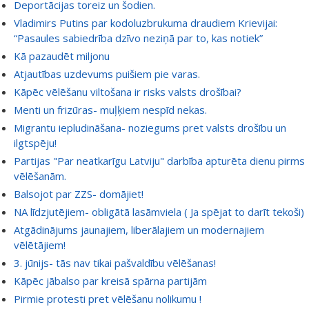
Deportācijas toreiz un šodien.
Vladimirs Putins par kodoluzbrukuma draudiem Krievijai:
“Pasaules sabiedrība dzīvo neziņā par to, kas notiek”
Kā pazaudēt miljonu
Atjautības uzdevums puišiem pie varas.
Kāpēc vēlēšanu viltošana ir risks valsts drošībai?
Menti un frizūras- muļķiem nespīd nekas.
Migrantu iepludināšana- noziegums pret valsts drošību un
ilgtspēju!
Partijas "Par neatkarīgu Latviju" darbība apturēta dienu pirms
vēlēšanām.
Balsojot par ZZS- domājiet!
NA līdzjutējiem- obligātā lasāmviela ( Ja spējat to darīt tekoši)
Atgādinājums jaunajiem, liberālajiem un modernajiem
vēlētājiem!
3. jūnijs- tās nav tikai pašvaldību vēlēšanas!
Kāpēc jābalso par kreisā spārna partijām
Pirmie protesti pret vēlēšanu nolikumu !