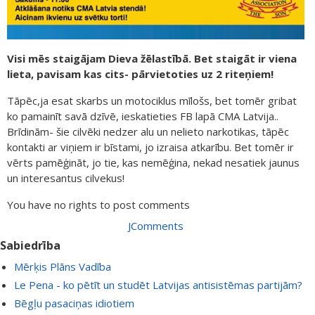
Visi mēs staigājam Dieva žēlastībā. Bet staigāt ir viena
lieta, pavisam kas cits- pārvietoties uz 2 riteņiem!
Tāpēc,ja esat skarbs un motociklus mīlošs, bet tomēr gribat
ko pamainīt savā dzīvē, ieskatieties FB lapā CMA Latvija..
Brīdinām- šie cilvēki nedzer alu un nelieto narkotikas, tāpēc
kontakti ar viņiem ir bīstami, jo izraisa atkarību. Bet tomēr ir
vērts pamēģināt, jo tie, kas nemēģina, nekad nesatiek jaunus
un interesantus cilvekus!
You have no rights to post comments
JComments
Sabiedrība
Mērķis Plāns Vadība
Le Pena - ko pētīt un studēt Latvijas antisistēmas partijām?
Bēgļu pasaciņas idiotiem