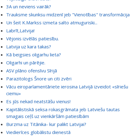
3A un neviens vairāk?
Trauksme skunksu midzenī jeb "Vienotības" transformācija
Un šeit K.Markss izmeta salto atmuguriski...
Labrīt,Latvija!
Vējonis izvēlās patiesību.
Latvija uz kara takas?
Kā beigsies oligarhu lieta?
Oligarhi un pārējie.
ASV plāno ofensīvu Sīrijā
Parazitologs Šnore un citi zvēri
Vācu eiroparlamentāriete ierosina Latvijā izveidot «sīriešu
ciemu»
Es jūs nekad neatstāšu vienus!
Kapitālistiskā seksa rokasgrāmata jeb Latviešu tautas
smagais ceļš uz vienkāršām patiesībām
Burzma uz Titānika- kur palikt Latvijai?
Viedierīces globālistu dienestā