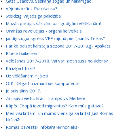
Gāzt Ušakovu. Saskaņa šogad un nākamgad.
Vējonis ielūdz Porošenko?
Steidzīgi vajadzīga palīdzība!
Mazās partijas sāk cīņu par godīgām vēlēšanām!
Oranžās revolūcijas - orgānu lielveikals
jaudīgs ugunsgrēks VEF rajonā pie "Jaunās Teikas"
Par ko balsot karstajā sezonā 2017-2018.g? Apskats.
Bībele baikeriem!
Vēlēšanas 2017-2018. Vai var iziet sauss no ūdens?
Kā izķert trolli?
Uz vēlēšanām ir jāiet!
OIK- Oligarhu izmanības komponents
Je suis Jānis 2017.
Zini savu vietu, Frau! Tramps vs Merkele
Kāpēc Eiropā ieved migrantus? Kam mūs gatavo?
Mēs visi krītam- un mums vienalga,kā krītat Jūs! Romas
tikšanās.
Romas pāvests- infokara ierindnieks?