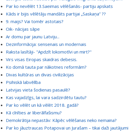
Par ko nevēlēt 13.Saeimas vēlēšanās- partiju apskats
Kāds ir bijis vēlētāju mandāts partijai „Saskaņa” ??
9. maijs? Vai tomēr astotais?
Oik- nācijas sāpe
Ar domu par jaunu Latviju...
Dezinformācija: sensenais un modernais
Raksta lasītāji- "Apdzīt lokomotīvi un mirt?"
Virs visas Eiropas skaidras debesis.
Ko domā tauta par nākotnes reformām?
Divas kultūras un divas civilizācijas
Psihiskā labvēlība
Latvijas vieta šodienas pasaulē?
Kas vajadzīgs, lai vara sadzirdētu tautu?
Par ko vēlēt un kā vēlēt 2018. gadā?
Kā cīnīties ar liberālfašismu?
Demokrātija nepastāv: Kāpēc vēlēšanas neko nemaina?
Par ko jāuztraucas Potapovai un Jurašam – tikai daži jautājumi