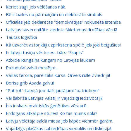
Ķeriet zagli jeb vēlēšanas nāk.
Bē ir bailes no pārmaiņām un elektorāta simbols.
Oficiālās jeb deklarētās “demokrātijas” noklusētā īstenība
Latvijas suverenitāte ziedota šķietamas drošības vārdā
Tautas loģistika
Kā uzvarēt astoņkāji uzpirksteņa spēlē jeb joki beigušies!
Iz latvju tusiņu vēstures- bārs "Skapis"
Atbilde Rungaiņa kungam no Latvijas laukiem
Pazudušo valsti meklējot..
Vairāk terora, pareizāks kurss. Orvels rullē Zviedrijā!
Boriss grib Asada galvu!
"Patriot" Latvijā jeb daži jautājumi "patriotiem"
Vai šābrīža Latvijas valstij ir vajadzīgi iedzīvotāji?
Īss ieskats praktiskās ģenētikas vēsturē
Erdogans atkal pie stūres! Ko tas mums sola?
Latvju vēlētāja saldā miesa jeb kāpēc vienmēr garām.
Vajadzīgs plašākas sabiedrības viedoklis un diskusija!