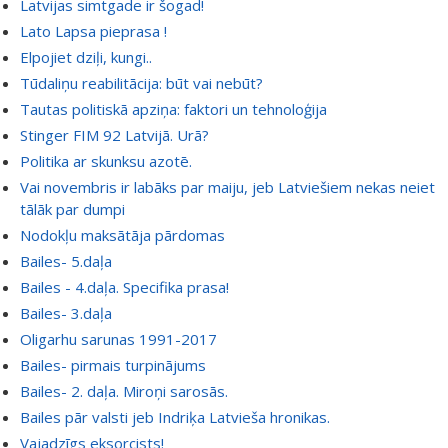
Latvijas simtgade ir šogad!
Lato Lapsa pieprasa !
Elpojiet dziļi, kungi..
Tūdaliņu reabilitācija: būt vai nebūt?
Tautas politiskā apziņa: faktori un tehnoloģija
Stinger FIM 92 Latvijā. Urā?
Politika ar skunksu azotē.
Vai novembris ir labāks par maiju, jeb Latviešiem nekas neiet
tālāk par dumpi
Nodokļu maksātāja pārdomas
Bailes- 5.daļa
Bailes - 4.daļa. Specifika prasa!
Bailes- 3.daļa
Oligarhu sarunas 1991-2017
Bailes- pirmais turpinājums
Bailes- 2. daļa. Miroņi sarosās.
Bailes pār valsti jeb Indriķa Latvieša hronikas.
Vajadzīgs eksorcists!