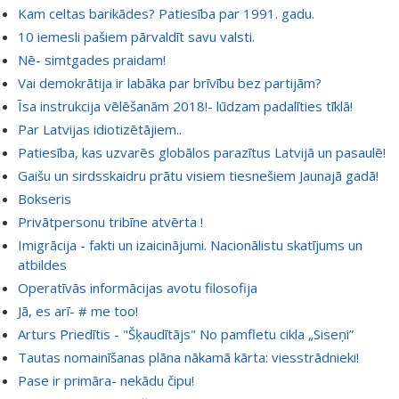
Kam celtas barikādes? Patiesība par 1991. gadu.
10 iemesli pašiem pārvaldīt savu valsti.
Nē- simtgades praidam!
Vai demokrātija ir labāka par brīvību bez partijām?
Īsa instrukcija vēlēšanām 2018!- lūdzam padalīties tīklā!
Par Latvijas idiotizētājiem..
Patiesība, kas uzvarēs globālos parazītus Latvijā un pasaulē!
Gaišu un sirdsskaidru prātu visiem tiesnešiem Jaunajā gadā!
Bokseris
Privātpersonu tribīne atvērta !
Imigrācija - fakti un izaicinājumi. Nacionālistu skatījums un
atbildes
Operatīvās informācijas avotu filosofija
Jā, es arī- # me too!
Arturs Priedītis - "Šķaudītājs" No pamfletu cikla „Siseņi”
Tautas nomainīšanas plāna nākamā kārta: viesstrādnieki!
Pase ir primāra- nekādu čipu!