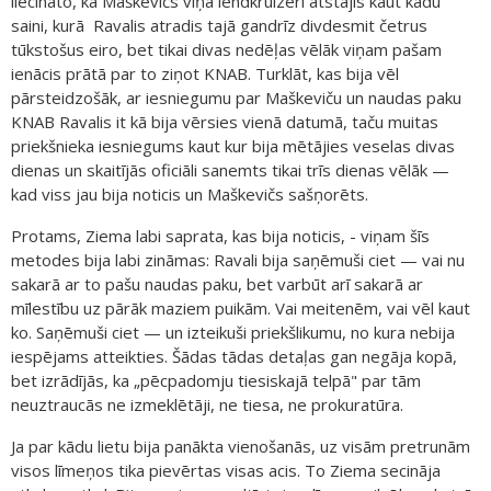
liecināto, ka Maškevičs viņa lendkruizerī atstājis kaut kādu
saini, kurā Ravalis atradis tajā gandrīz divdesmit četrus
tūkstošus eiro, bet tikai divas nedēļas vēlāk viņam pašam
ienācis prātā par to ziņot KNAB. Turklāt, kas bija vēl
pārsteidzošāk, ar iesniegumu par Maškeviču un naudas paku
KNAB Ravalis it kā bija vērsies vienā datumā, taču muitas
priekšnieka iesniegums kaut kur bija mētājies veselas divas
dienas un skaitījās oficiāli sanemts tikai trīs dienas vēlāk —
kad viss jau bija noticis un Maškevičs sašņorēts.
Protams, Ziema labi saprata, kas bija noticis, - viņam šīs
metodes bija labi zināmas: Ravali bija saņēmuši ciet — vai nu
sakarā ar to pašu naudas paku, bet varbūt arī sakarā ar
mīlestību uz pārāk maziem puikām. Vai meitenēm, vai vēl kaut
ko. Saņēmuši ciet — un izteikuši priekšlikumu, no kura nebija
iespējams atteikties. Šādas tādas detaļas gan negāja kopā,
bet izrādījās, ka „pēcpadomju tiesiskajā telpā" par tām
neuztraucās ne izmeklētāji, ne tiesa, ne prokuratūra.
Ja par kādu lietu bija panākta vienošanās, uz visām pretrunām
visos līmeņos tika pievērtas visas acis. To Ziema secināja