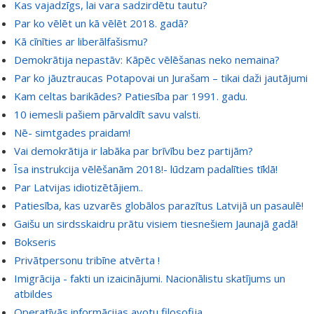
Kas vajadzīgs, lai vara sadzirdētu tautu?
Par ko vēlēt un kā vēlēt 2018. gadā?
Kā cīnīties ar liberālfašismu?
Demokrātija nepastāv: Kāpēc vēlēšanas neko nemaina?
Par ko jāuztraucas Potapovai un Jurašam – tikai daži jautājumi
Kam celtas barikādes? Patiesība par 1991. gadu.
10 iemesli pašiem pārvaldīt savu valsti.
Nē- simtgades praidam!
Vai demokrātija ir labāka par brīvību bez partijām?
Īsa instrukcija vēlēšanām 2018!- lūdzam padalīties tīklā!
Par Latvijas idiotizētājiem..
Patiesība, kas uzvarēs globālos parazītus Latvijā un pasaulē!
Gaišu un sirdsskaidru prātu visiem tiesnešiem Jaunajā gadā!
Bokseris
Privātpersonu tribīne atvērta !
Imigrācija - fakti un izaicinājumi. Nacionālistu skatījums un
atbildes
Operatīvās informācijas avotu filosofija