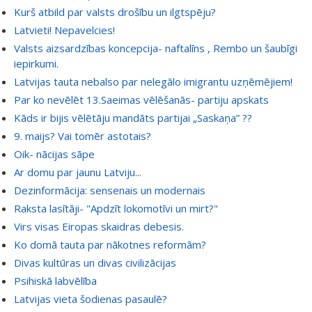
Kurš atbild par valsts drošību un ilgtspēju?
Latvieti! Nepavelcies!
Valsts aizsardzības koncepcija- naftalīns , Rembo un šaubīgi
iepirkumi.
Latvijas tauta nebalso par nelegālo imigrantu uzņēmējiem!
Par ko nevēlēt 13.Saeimas vēlēšanās- partiju apskats
Kāds ir bijis vēlētāju mandāts partijai „Saskaņa” ??
9. maijs? Vai tomēr astotais?
Oik- nācijas sāpe
Ar domu par jaunu Latviju...
Dezinformācija: sensenais un modernais
Raksta lasītāji- "Apdzīt lokomotīvi un mirt?"
Virs visas Eiropas skaidras debesis.
Ko domā tauta par nākotnes reformām?
Divas kultūras un divas civilizācijas
Psihiskā labvēlība
Latvijas vieta šodienas pasaulē?