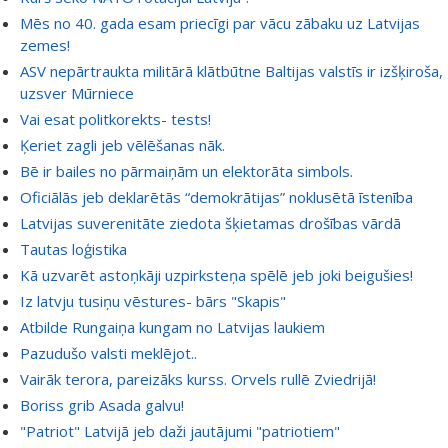
Mēs no 40. gada esam priecīgi par vācu zābaku uz Latvijas
zemes!
ASV nepārtraukta militārā klātbūtne Baltijas valstīs ir izšķiroša,
uzsver Mūrniece
Vai esat politkorekts- tests!
Ķeriet zagli jeb vēlēšanas nāk.
Bē ir bailes no pārmaiņām un elektorāta simbols.
Oficiālās jeb deklarētās “demokrātijas” noklusētā īstenība
Latvijas suverenitāte ziedota šķietamas drošības vārdā
Tautas loģistika
Kā uzvarēt astoņkāji uzpirksteņa spēlē jeb joki beigušies!
Iz latvju tusiņu vēstures- bārs "Skapis"
Atbilde Rungaiņa kungam no Latvijas laukiem
Pazudušo valsti meklējot..
Vairāk terora, pareizāks kurss. Orvels rullē Zviedrijā!
Boriss grib Asada galvu!
"Patriot" Latvijā jeb daži jautājumi "patriotiem"