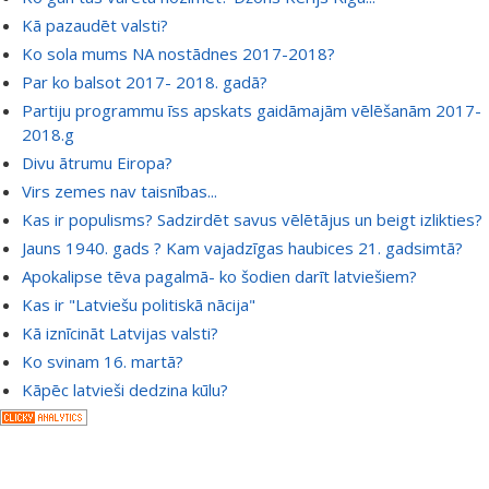
Kā pazaudēt valsti?
Ko sola mums NA nostādnes 2017-2018?
Par ko balsot 2017- 2018. gadā?
Partiju programmu īss apskats gaidāmajām vēlēšanām 2017-
2018.g
Divu ātrumu Eiropa?
Virs zemes nav taisnības...
Kas ir populisms? Sadzirdēt savus vēlētājus un beigt izlikties?
Jauns 1940. gads ? Kam vajadzīgas haubices 21. gadsimtā?
Apokalipse tēva pagalmā- ko šodien darīt latviešiem?
Kas ir "Latviešu politiskā nācija"
Kā iznīcināt Latvijas valsti?
Ko svinam 16. martā?
Kāpēc latvieši dedzina kūlu?