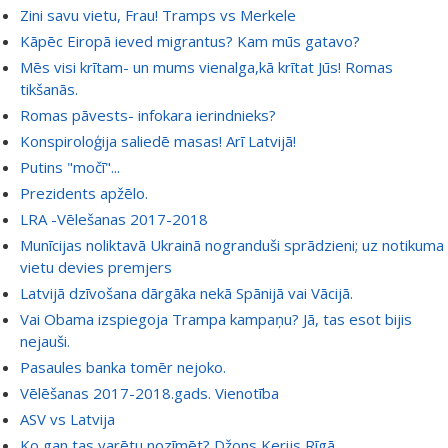
Zini savu vietu, Frau! Tramps vs Merkele
Kāpēc Eiropā ieved migrantus? Kam mūs gatavo?
Mēs visi krītam- un mums vienalga,kā krītat Jūs! Romas
tikšanās.
Romas pāvests- infokara ierindnieks?
Konspiroloģija saliedē masas! Arī Latvijā!
Putins "močī"...
Prezidents apžēlo.
LRA -Vēlešanas 2017-2018
Munīcijas noliktavā Ukrainā nogranduši sprādzieni; uz notikuma
vietu devies premjers
Latvijā dzīvošana dārgāka nekā Spānijā vai Vācijā.
Vai Obama izspiegoja Trampa kampaņu? Jā, tas esot bijis
nejauši.
Pasaules banka tomēr nejoko.
Vēlēšanas 2017-2018.gads. Vienotība
ASV vs Latvija
Ko gan tas varētu nozīmēt? Džons Kerijs Rīgā...