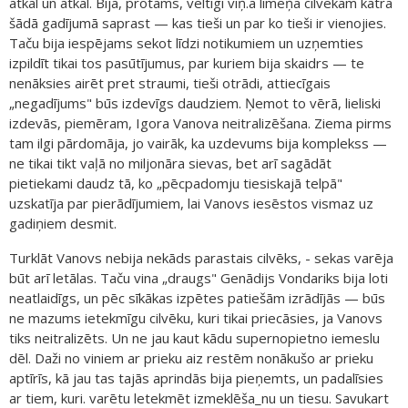
atkal un atkal. Bija, protams, veltīgi viņ.a līmeņa cilvēkam katrā
šādā gadījumā saprast — kas tieši un par ko tieši ir vienojies.
Taču bija iespējams sekot līdzi notikumiem un uzņemties
izpildīt tikai tos pasūtījumus, par kuriem bija skaidrs — te
nenāksies airēt pret straumi, tieši otrādi, attiecīgais
„negadījums" būs izdevīgs daudziem. Ņemot to vērā, lieliski
izdevās, piemēram, Igora Vanova neitralizēšana. Ziema pirms
tam ilgi pārdomāja, jo vairāk, ka uzdevums bija komplekss —
ne tikai tikt vaļā no miljonāra sievas, bet arī sagādāt
pietiekami daudz tā, ko „pēcpadomju tiesiskajā telpā"
uzskatīja par pierādījumiem, lai Vanovs iesēstos vismaz uz
gadiņiem desmit.
Turklāt Vanovs nebija nekāds parastais cilvēks, - sekas varēja
būt arī letālas. Taču vina „draugs" Genādijs Vondariks bija loti
neatlaidīgs, un pēc sīkākas izpētes patiešām izrādījās — būs
ne mazums ietekmīgu cilvēku, kuri tikai priecāsies, ja Vanovs
tiks neitralizēts. Un ne jau kaut kādu supernopietno iemeslu
dēl. Daži no viniem ar prieku aiz restēm nonākušo ar prieku
aptīrīs, kā jau tas tajās aprindās bija pieņemts, un padalīsies
ar tiem, kuri. varētu letekmēt izmeklēša_nu un tiesu. Savukart