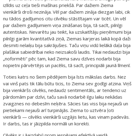
izlīdis uz ceļa tieši mašīnas priekšā. Par dažiem Ziema
vienkārši droši nezināja. Vēl par dažiem zināja diezgan labi, cik
nu tādos gadījumos citu cilvēku stāstītajam var ticēt. Un vēl
par dažiem gadījumiem viņa zināšanas bija, tā sacīt, pilnīgi
autentiskas. Nevarētu jau teikt, ka uzskaitītāju pieņēmumi bija
pilnīgi garām kvantitatīvā ziņā, Ziemas karjeras laikā kopā daži
desmiti nelaiķu bija sakrājušies. Taču viņu vidū lielākā daļa bija
plašākai sabiedrībai neko neizsakoši laudis. Tikai nedaudzi bija
„noformēti" pēc tam, kad Ziema savu dzīves nodarbi bija
nopietni pārvērtējis un pacēlis, tā sacīt, principiāli jaunā līmenī.
Toties katrs no šiem pēdējiem bija īsts mākslas darbs. Nez
vai vinš pats tik tālu būtu ticis, to Ziema sev godīgi atzina. Viņš
bija vienkāršs cilvēks, nedaudz sentimentāls, ar tendenci uz
pārdomām par dzīvi, taču savā nodarbē ilgu laiku nekādas
zvaigznes no debesīm neķēra. Sācies tas viss bija nejauši un
pietiekami nejauši arī turpinājās. Ziema to uztvēra ļoti
vienkārši — cilvēks vienkārši uzgājis lietu, kas vinam padevās.
Ir darbs, tas ir jāizpilda normāli un korekti.
Cilvēks ir j āaizdabū prom iespējami efektīvā veidā,