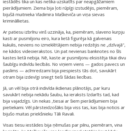
iestādēs tika un kas netika uzskatīts par neapgāžamiem
pierādījumiem. Ziema bija ļoti rūpīgi izstudējis, piemēram,
bijušā muitnieka Vladimira Maškeviča un viņa sievas
krimināllietas.
Ar patiesu izbrīnu vinš uzzināja, ka, piemēram, slaveno kurpju
kasti ar pusmiljonu eiro, kura lietā figurēja kā galvenais
kukulis, neviens no izmeklētājiem nebija redzējis ne „dzīvajā",
ne kādos videoierakstos. Un pat nevienas banknotes no šīs
kastes lietā nebija. Nē, kaste ar pusmiljonu eksistēja tikai divu
šaubīgu indivīdu liecībās. No viņiem viens — gados pavecs un
paslims — acīmredzami bija piespiests tās dot, savukārt
otram bija izdevīgi sniegt tieši šādas liecības.
Jā, un vēl bija otrā indivīda ikdienas plānotājs, par kuru
savukārt nebija nekādu šaubu, ka ieraksts lzdarīts tad, kad
bija vajadzīgs. Un nekas ,tiesai ar šiem pierādījumiem bija
pietiekami. Vēl pārsteidzošāks bija viss tas, kas bija noticis ar
bijušo muitas priekšnieku Tāli Ravali.
Visas tiesu iestādes bija ņēmušas par pilnu, piemērarn, vina