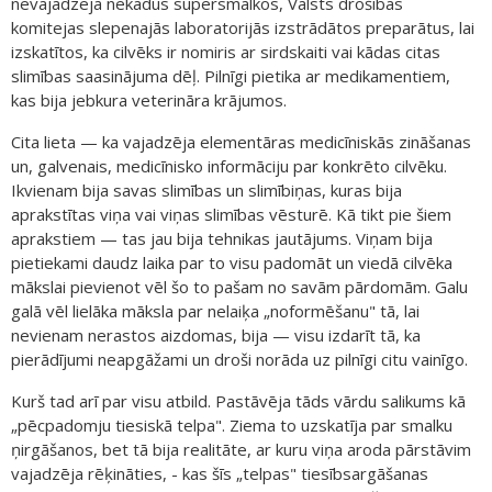
nevajadzēja nekādus supersmalkos, Valsts drošības
komitejas slepenajās laboratorijās izstrādātos preparātus, lai
izskatītos, ka cilvēks ir nomiris ar sirdskaiti vai kādas citas
slimības saasinājuma dēļ. Pilnīgi pietika ar medikamentiem,
kas bija jebkura veterināra krājumos.
Cita lieta — ka vajadzēja elementāras medicīniskās zināšanas
un, galvenais, medicīnisko informāciju par konkrēto cilvēku.
Ikvienam bija savas slimības un slimībiņas, kuras bija
aprakstītas viņa vai viņas slimības vēsturē. Kā tikt pie šiem
aprakstiem — tas jau bija tehnikas jautājums. Viņam bija
pietiekami daudz laika par to visu padomāt un viedā cilvēka
mākslai pievienot vēl šo to pašam no savām pārdomām. Galu
galā vēl lielāka māksla par nelaiķa „noformēšanu" tā, lai
nevienam nerastos aizdomas, bija — visu izdarīt tā, ka
pierādījumi neapgāžami un droši norāda uz pilnīgi citu vainīgo.
Kurš tad arī par visu atbild. Pastāvēja tāds vārdu salikums kā
„pēcpadomju tiesiskā telpa". Ziema to uzskatīja par smalku
ņirgāšanos, bet tā bija realitāte, ar kuru viņa aroda pārstāvim
vajadzēja rēķināties, - kas šīs „telpas" tiesībsargāšanas