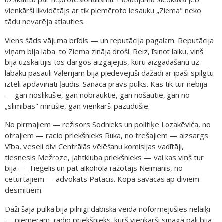
vienkārši likvidētājs ar tik piemēroto iesauku „Ziema" neko
tādu nevarēja atlauties.
Viens šāds vājuma brīdis — un reputācija pagalam. Reputācija
viņam bija laba, to Ziema zināja droši. Reiz, īsinot laiku, vinš
bija uzskaitījis tos dārgos aizgājējus, kuru aizgādāšanu uz
labāku pasauli Valērijam bija piedēvējuši dažādi ar īpaši spilgtu
iztēli apdāvināti ļaudis. Sanāca prāvs pulks. Kas tik tur nebija
— gan noslīkušie, gan nobrauktie, gan nošautie, gan no
„slimības" mirušie, gan vienkārši pazudušie.
No pirmajiem — režisors Sodnieks un politiķe Lozakēviča, no
otrajiem — radio priekšnieks Ruka, no trešajiem — aizsargs
Vība, veseli divi Centrālās vēlēšanu komisijas vadītāji,
tiesnesis Mežroze, jahtkluba priekšnieks — vai kas viņš tur
bija — Tieģelis un pat alkohola ražotājs Neimanis, no
ceturtajiem — advokāts Patacis. Kopā savācās ap diviem
desmitiem.
Daži šajā pulkā bija pilnīgi dabiskā veidā noformējušies nelaiķi
— piemēram, radio priekšnieks, kurš vienkārši smagā pālī bija