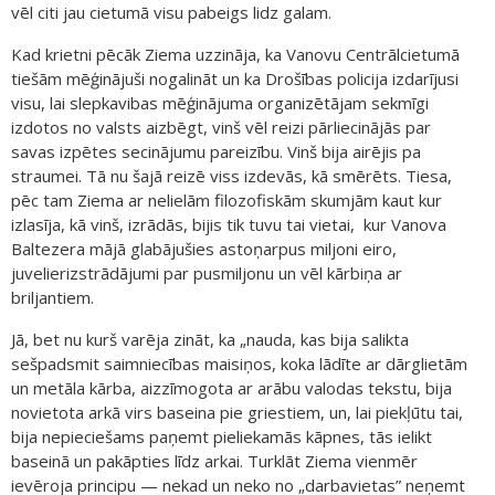
vēl citi jau cietumā visu pabeigs lidz galam.
Kad krietni pēcāk Ziema uzzināja, ka Vanovu Centrālcietumā
tiešām mēģinājuši nogalināt un ka Drošības policija izdarījusi
visu, lai slepkavibas mēģinājuma organizētājam sekmīgi
izdotos no valsts aizbēgt, vinš vēl reizi pārliecinājās par
savas izpētes secinājumu pareizību. Vinš bija airējis pa
straumei. Tā nu šajā reizē viss izdevās, kā smērēts. Tiesa,
pēc tam Ziema ar nelielām filozofiskām skumjām kaut kur
izlasīja, kā vinš, izrādās, bijis tik tuvu tai vietai, kur Vanova
Baltezera mājā glabājušies astoņarpus miljoni eiro,
juvelierizstrādājumi par pusmiljonu un vēl kārbiņa ar
briljantiem.
Jā, bet nu kurš varēja zināt, ka „nauda, kas bija salikta
sešpadsmit saimniecības maisiņos, koka lādīte ar dārglietām
un metāla kārba, aizzīmogota ar arābu valodas tekstu, bija
novietota arkā virs baseina pie griestiem, un, lai piekļūtu tai,
bija nepieciešams paņemt pieliekamās kāpnes, tās ielikt
baseinā un pakāpties līdz arkai. Turklāt Ziema vienmēr
ievēroja principu — nekad un neko no „darbavietas” neņemt