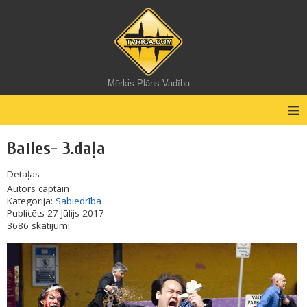
Mērķis Plāns Vadība
≡
Bailes- 3.daļa
Detaļas
Autors
captain
Kategorija:
Sabiedrība
Publicēts 27 Jūlijs 2017
3686 skatījumi