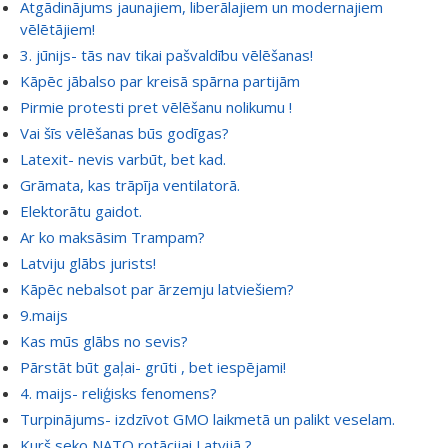
Atgādinājums jaunajiem, liberālajiem un modernajiem
vēlētājiem!
3. jūnijs- tās nav tikai pašvaldību vēlēšanas!
Kāpēc jābalso par kreisā spārna partijām
Pirmie protesti pret vēlēšanu nolikumu !
Vai šīs vēlēšanas būs godīgas?
Latexit- nevis varbūt, bet kad.
Grāmata, kas trāpīja ventilatorā.
Elektorātu gaidot.
Ar ko maksāsim Trampam?
Latviju glābs jurists!
Kāpēc nebalsot par ārzemju latviešiem?
9.maijs
Kas mūs glābs no sevis?
Pārstāt būt gaļai- grūti , bet iespējami!
4. maijs- reliģisks fenomens?
Turpinājums- izdzīvot GMO laikmetā un palikt veselam.
Kurš seko NATO rotācijai Latvijā ?