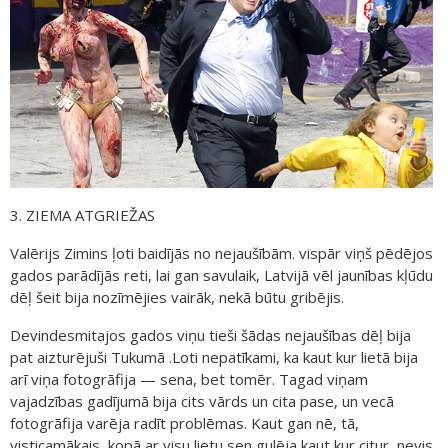
3. ZIEMA ATGRIEŽAS
Valērijs Zimins ļoti baidījās no nejaušībām. vispār viņš pēdējos
gados parādījās reti, lai gan savulaik, Latvijā vēl jaunības kļūdu
dēļ šeit bija nozīmējies vairāk, nekā būtu gribējis.
Devindesmitajos gados viņu tieši šādas nejaušības dēļ bija
pat aizturējuši Tukumā .Loti nepatīkami, ka kaut kur lietā bija
arī viņa fotogrāfija — sena, bet tomēr. Tagad viņam
vajadzības gadījumā bija cits vārds un cita pase, un vecā
fotogrāfija varēja radīt problēmas. Kaut gan nē, tā,
visticamākais, kopā ar visu lietu sen gulēja kaut kur citur, nevis