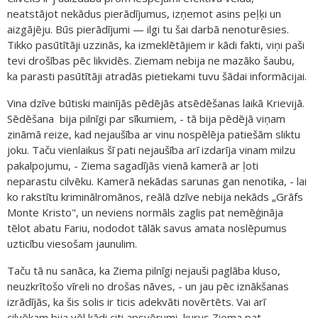
neatstājot nekādus pierādījumus, izņemot asins peļķi un
aizgājēju. Būs pierādījumi — ilgi tu šai darbā nenoturēsies.
Tikko pasūtītāji uzzinās, ka izmeklētājiem ir kādi fakti, viņi paši
tevi drošības pēc likvidēs. Ziemam nebija ne mazāko šaubu,
ka parasti pasūtītāji atradās pietiekami tuvu šādai informācijai.
Vina dzīve būtiski mainījās pēdējās atsēdēšanas laikā Krievijā.
Sēdēšana bija pilnīgi par sīkumiem, - tā bija pēdējā viņam
zināmā reize, kad nejaušība ar vinu nospēlēja patiešām sliktu
joku. Taču vienlaikus šī pati nejaušība arī izdarīja vinam milzu
pakalpojumu, - Ziema sagadījās vienā kamerā ar ļoti
neparastu cilvēku. Kamerā nekādas sarunas gan nenotika, - lai
ko rakstītu kriminālromānos, reālā dzīve nebija nekāds „Grāfs
Monte Kristo", un neviens normāls zaglis pat nemēģināja
tēlot abatu Fariu, nododot tālāk savus amata noslēpumus
uzticību viesošam jaunulim.
Taču tā nu sanāca, ka Ziema pilnīgi nejauši paglāba kluso,
neuzkrītošo vīreli no drošas nāves, - un jau pēc iznākšanas
izrādījās, ka šis solis ir ticis adekvāti novērtēts. Vai arī
cilvēkam bija vēl kādi citi apsvērumi, kurus Ziema pat