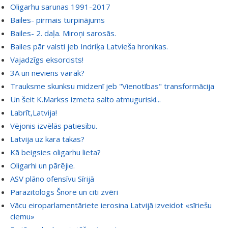
Oligarhu sarunas 1991-2017
Bailes- pirmais turpinājums
Bailes- 2. daļa. Miroņi sarosās.
Bailes pār valsti jeb Indriķa Latvieša hronikas.
Vajadzīgs eksorcists!
3A un neviens vairāk?
Trauksme skunksu midzenī jeb "Vienotības" transformācija
Un šeit K.Markss izmeta salto atmuguriski...
Labrīt,Latvija!
Vējonis izvēlās patiesību.
Latvija uz kara takas?
Kā beigsies oligarhu lieta?
Oligarhi un pārējie.
ASV plāno ofensīvu Sīrijā
Parazitologs Šnore un citi zvēri
Vācu eiroparlamentāriete ierosina Latvijā izveidot «sīriešu
ciemu»