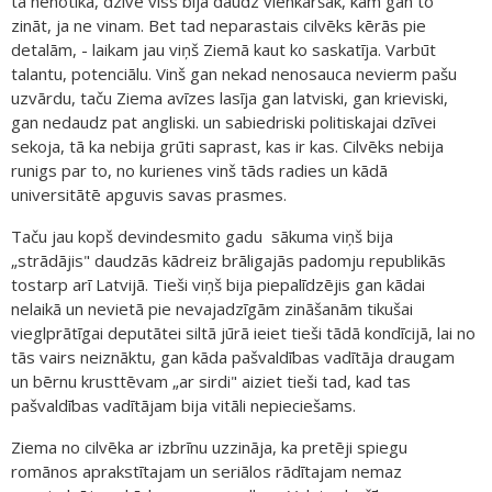
tā nenotika, dzīvē viss bija daudz vienkāršāk, kam gan to
zināt, ja ne vinam. Bet tad neparastais cilvēks kērās pie
detalām, - laikam jau viņš Ziemā kaut ko saskatīja. Varbūt
talantu, potenciālu. Vinš gan nekad nenosauca nevierm pašu
uzvārdu, taču Ziema avīzes lasīja gan latviski, gan krieviski,
gan nedaudz pat angliski. un sabiedriski politiskajai dzīvei
sekoja, tā ka nebija grūti saprast, kas ir kas. Cilvēks nebija
runigs par to, no kurienes vinš tāds radies un kādā
universitātē apguvis savas prasmes.
Taču jau kopš devindesmito gadu sākuma viņš bija
„strādājis" daudzās kādreiz brāligajās padomju republikās
tostarp arī Latvijā. Tieši viņš bija piepalīdzējis gan kādai
nelaikā un nevietā pie nevajadzīgām zināšanām tikušai
vieglprātīgai deputātei siltā jūrā ieiet tieši tādā kondīcijā, lai no
tās vairs neiznāktu, gan kāda pašvaldības vadītāja draugam
un bērnu krusttēvam „ar sirdi" aiziet tieši tad, kad tas
pašvaldības vadītājam bija vitāli nepieciešams.
Ziema no cilvēka ar izbrīnu uzzināja, ka pretēji spiegu
romānos aprakstītajam un seriālos rādītajam nemaz