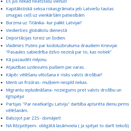
Es jūs nekad neatstāšu vienus!
Kapitālistiskā seksa rokasgrāmata jeb Latviešu tautas
smagais ceļš uz vienkāršām patiesībām
Burzma uz Titānika- kur palikt Latvijai?
Viedierīces globālistu dienestā
Deportācijas toreiz un šodien.
Vladimirs Putins par kodoluzbrukuma draudiem Krievijai:
“Pasaules sabiedrība dzīvo neziņā par to, kas notiek”
Kā pazaudēt miljonu
Atjautības uzdevums puišiem pie varas.
Kāpēc vēlēšanu viltošana ir risks valsts drošībai?
Menti un frizūras- muļķiem nespīd nekas.
Migrantu iepludināšana- noziegums pret valsts drošību un
ilgtspēju!
Partijas "Par neatkarīgu Latviju" darbība apturēta dienu pirms
vēlēšanām.
Balsojot par ZZS- domājiet!
NA līdzjutējiem- obligātā lasāmviela ( Ja spējat to darīt tekoši)