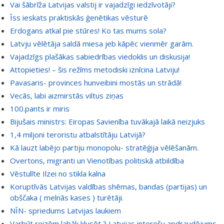
Vai šābrīža Latvijas valstij ir vajadzīgi iedzīvotāji?
Īss ieskats praktiskās ģenētikas vēsturē
Erdogans atkal pie stūres! Ko tas mums sola?
Latvju vēlētāja saldā miesa jeb kāpēc vienmēr garām.
Vajadzīgs plašākas sabiedrības viedoklis un diskusija!
Attopieties! – šis režīms metodiski iznīcina Latviju!
Pavasaris- provinces hunveibini mostās un strādā!
Vecās, labi aizmirstās viltus ziņas
100.pants ir miris
Bijušais ministrs: Eiropas Savienība tuvākajā laikā neizjuks
1,4 miljoni teroristu atbalstītāju Latvijā?
Kā lauzt labējo partiju monopolu- stratēģija vēlēšanām.
Overtons, migranti un Vienotības politiskā atbildība
Vēstulīte Ilzei no stikla kalna
Koruptīvās Latvijas valdības shēmas, bandas (partijas) un
obščaka ( melnās kases ) turētāji.
NĪN- spriedums Latvijas laukiem
Varbūt reizēm labāk klusēt ? Latvijas interešu apdraudējums