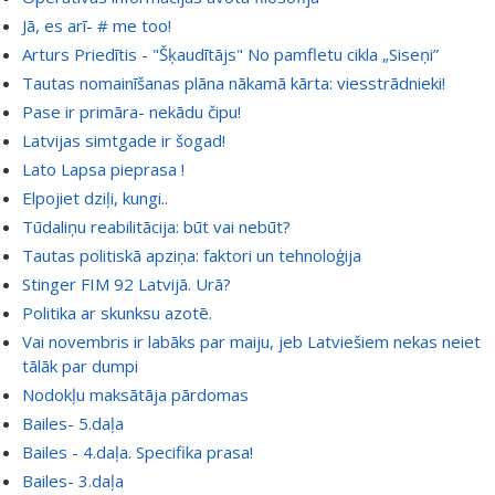
Jā, es arī- # me too!
Arturs Priedītis - "Šķaudītājs" No pamfletu cikla „Siseņi”
Tautas nomainīšanas plāna nākamā kārta: viesstrādnieki!
Pase ir primāra- nekādu čipu!
Latvijas simtgade ir šogad!
Lato Lapsa pieprasa !
Elpojiet dziļi, kungi..
Tūdaliņu reabilitācija: būt vai nebūt?
Tautas politiskā apziņa: faktori un tehnoloģija
Stinger FIM 92 Latvijā. Urā?
Politika ar skunksu azotē.
Vai novembris ir labāks par maiju, jeb Latviešiem nekas neiet
tālāk par dumpi
Nodokļu maksātāja pārdomas
Bailes- 5.daļa
Bailes - 4.daļa. Specifika prasa!
Bailes- 3.daļa