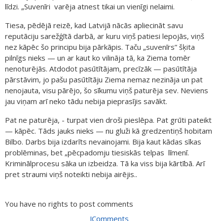
līdzi. „Suvenīri varēja atnest tikai un vienīgi nelaimi.
Tiesa, pēdējā reizē, kad Latvijā nācās apliecināt savu
reputāciju sarežģītā darbā, ar kuru viņš patiesi lepojās, viņš
nez kāpēc šo principu bija pārkāpis. Taču „suvenīrs” šķita
pilnīgs nieks — un ar kaut ko vilināja tā, ka Ziema tomēr
nenoturējās. Atdodot pasūtītājam, precīzāk — pasūtītāja
pārstāvim, jo pašu pasūtītāju Ziema nemaz nezināja un pat
nenojauta, visu pārējo, šo sīkumu viņš paturēja sev. Neviens
jau viņam arī neko tādu nebija pieprasījis savākt.
Pat ne paturēja, - turpat vien droši pieslēpa. Pat grūti pateikt
— kāpēc. Tāds jauks nieks — nu gluži kā gredzentiņš hobitam
Bilbo. Darbs bija izdarīts nevainojami. Bija kaut kādas sīkas
problēminas, bet „pēcpadomju tiesiskās telpas līmenī.
Kriminālprocesu sāka un izbeidza. Tā ka viss bija kārtībā. Arī
pret straumi viņš noteikti nebija airējis..
You have no rights to post comments
JComments