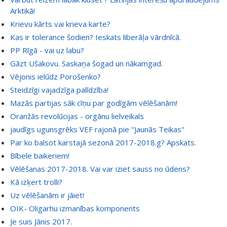
Arktikā!
Krievu kārts vai krieva karte?
Kas ir tolerance šodien? Ieskats liberāļa vārdnīcā.
PP Rīgā - vai uz labu?
Gāzt Ušakovu. Saskaņa šogad un nākamgad.
Vējonis ielūdz Porošenko?
Steidzīgi vajadzīga palīdzība!
Mazās partijas sāk cīņu par godīgām vēlēšanām!
Oranžās revolūcijas - orgānu lielveikals
jaudīgs ugunsgrēks VEF rajonā pie "Jaunās Teikas"
Par ko balsot karstajā sezonā 2017-2018.g? Apskats.
Bībele baikeriem!
Vēlēšanas 2017-2018. Vai var iziet sauss no ūdens?
Kā izķert trolli?
Uz vēlēšanām ir jāiet!
OIK- Oligarhu izmanības komponents
Je suis Jānis 2017.