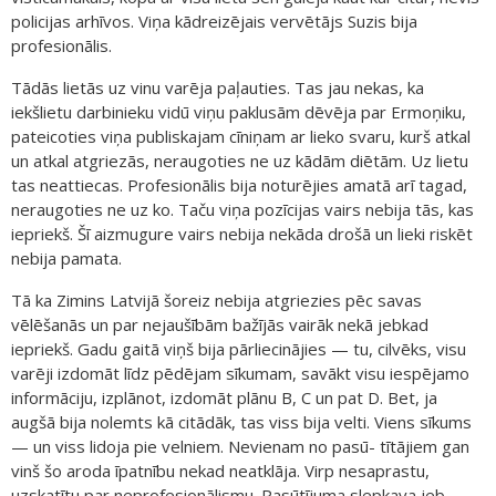
policijas arhīvos. Viņa kādreizējais vervētājs Suzis bija
profesionālis.
Tādās lietās uz vinu varēja paļauties. Tas jau nekas, ka
iekšlietu darbinieku vidū viņu paklusām dēvēja par Ermoņiku,
pateicoties viņa publiskajam cīniņam ar lieko svaru, kurš atkal
un atkal atgriezās, neraugoties ne uz kādām diētām. Uz lietu
tas neattiecas. Profesionālis bija noturējies amatā arī tagad,
neraugoties ne uz ko. Taču viņa pozīcijas vairs nebija tās, kas
iepriekš. Šī aizmugure vairs nebija nekāda drošā un lieki riskēt
nebija pamata.
Tā ka Zimins Latvijā šoreiz nebija atgriezies pēc savas
vēlēšanās un par nejaušībām bažījās vairāk nekā jebkad
iepriekš. Gadu gaitā viņš bija pārliecinājies — tu, cilvēks, visu
varēji izdomāt līdz pēdējam sīkumam, savākt visu iespējamo
informāciju, izplānot, izdomāt plānu B, C un pat D. Bet, ja
augšā bija nolemts kā citādāk, tas viss bija velti. Viens sīkums
— un viss lidoja pie velniem. Nevienam no pasū- tītājiem gan
vinš šo aroda īpatnību nekad neatklāja. Virp nesaprastu,
uzskatītu par neprofesionālismu. Pasūtījuma slepkava jeb