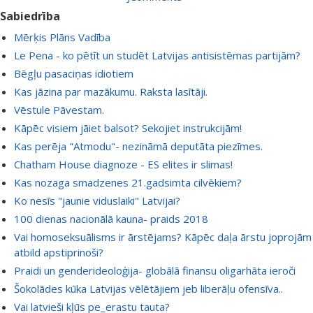
Sabiedrība
Mērķis Plāns Vadība
Le Pena - ko pētīt un studēt Latvijas antisistēmas partijām?
Bēgļu pasaciņas idiotiem
Kas jāzina par mazākumu. Raksta lasītāji.
Vēstule Pāvestam.
Kāpēc visiem jāiet balsot? Sekojiet instrukcijām!
Kas perēja "Atmodu"- nezināmā deputāta piezīmes.
Chatham House diagnoze - ES elites ir slimas!
Kas nozaga smadzenes 21.gadsimta cilvēkiem?
Ko nesīs "jaunie viduslaiki" Latvijai?
100 dienas nacionālā kauna- praids 2018
Vai homoseksuālisms ir ārstējams? Kāpēc daļa ārstu joprojām
atbild apstiprinoši?
Praidi un genderideoloģija- globālā finansu oligarhāta ieroči
Šokolādes kūka Latvijas vēlētājiem jeb liberāļu ofensīva..
Vai latvieši kļūs pe_erastu tauta?