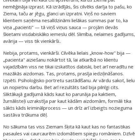
nemēģināja izprast. Kā izrādījās, šis cilvēks darīja to pašu, ko
Ziema, taču ar jēgu, glanci un izpratni. Viņš no saviem
klientiem saņēma nesalīdzināmi lielākas summas par to, ka
viņa „pacienti" — tā viņš viņus sauca — projām devās
škietami visdabiskāko iemeslu dēl. Slimība, nelaimes gadījums,
avārija — viss tik vienkārši..
Nebija, protams, vienkārši. Cilvēka lielais „know-how" bija —
„pacienta" aiziešanu nokārtot tā, lai atkarībā no klientu
vajadzībām viss ne tikai izskatītos dabiski, bet arī neradītu ne
mazākās aizdomas. Tas, protams, prasīja iedziļināšanos.
Izpēti. Psiholoģisko portretu sastādīšanu. Ar vārdu sakot, lielu
un nopietnu darbu. Bet arī rezultāts tad bija pilnīgi cits.
Sliktākajā gadījumā kāds kaut ko parunāja pa kaktiem,
žurnālisteļi uzrakstīja par kaut kādām aizdomām, formāli tika
sākts kāds kriminālprocess — un drīz arī izbeigts nozieguma
sastāva trūkuma dēļ.
No sākuma tas viss Ziemam šķita kā kaut kas no fantastikas
pasaules vai caurcaurēm izdomātiem spiegu romāniem. Dzīvē