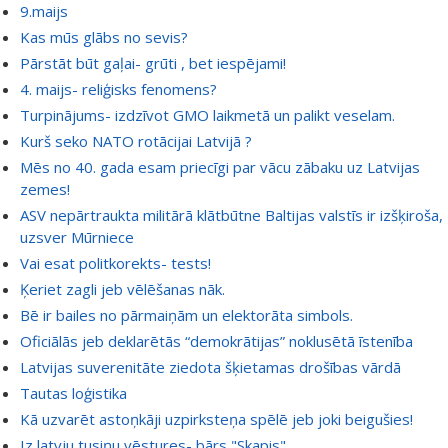
9.maijs
Kas mūs glābs no sevis?
Pārstāt būt gaļai- grūti , bet iespējami!
4. maijs- reliģisks fenomens?
Turpinājums- izdzīvot GMO laikmetā un palikt veselam.
Kurš seko NATO rotācijai Latvijā ?
Mēs no 40. gada esam priecīgi par vācu zābaku uz Latvijas
zemes!
ASV nepārtraukta militārā klātbūtne Baltijas valstīs ir izšķiroša,
uzsver Mūrniece
Vai esat politkorekts- tests!
Ķeriet zagli jeb vēlēšanas nāk.
Bē ir bailes no pārmaiņām un elektorāta simbols.
Oficiālās jeb deklarētās “demokrātijas” noklusētā īstenība
Latvijas suverenitāte ziedota šķietamas drošības vārdā
Tautas loģistika
Kā uzvarēt astoņkāji uzpirksteņa spēlē jeb joki beigušies!
Iz latvju tusiņu vēstures- bārs "Skapis"