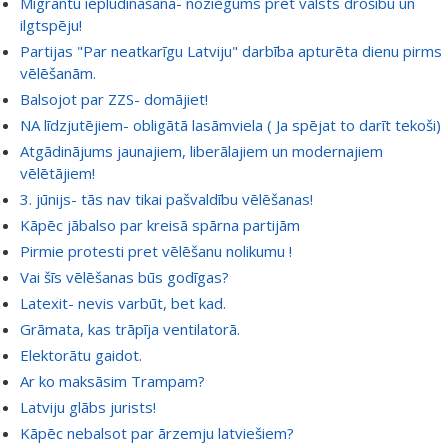
Migrantu iepludināšana- noziegums pret valsts drošību un
ilgtspēju!
Partijas "Par neatkarīgu Latviju" darbība apturēta dienu pirms
vēlēšanām.
Balsojot par ZZS- domājiet!
NA līdzjutējiem- obligātā lasāmviela ( Ja spējat to darīt tekoši)
Atgādinājums jaunajiem, liberālajiem un modernajiem
vēlētājiem!
3. jūnijs- tās nav tikai pašvaldību vēlēšanas!
Kāpēc jābalso par kreisā spārna partijām
Pirmie protesti pret vēlēšanu nolikumu !
Vai šīs vēlēšanas būs godīgas?
Latexit- nevis varbūt, bet kad.
Grāmata, kas trāpīja ventilatorā.
Elektorātu gaidot.
Ar ko maksāsim Trampam?
Latviju glābs jurists!
Kāpēc nebalsot par ārzemju latviešiem?