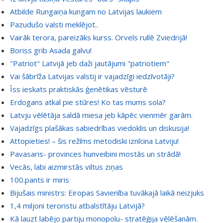
Atbilde Rungaiņa kungam no Latvijas laukiem
Pazudušo valsti meklējot..
Vairāk terora, pareizāks kurss. Orvels rullē Zviedrijā!
Boriss grib Asada galvu!
"Patriot" Latvijā jeb daži jautājumi "patriotiem"
Vai šābrīža Latvijas valstij ir vajadzīgi iedzīvotāji?
Īss ieskats praktiskās ģenētikas vēsturē
Erdogans atkal pie stūres! Ko tas mums sola?
Latvju vēlētāja saldā miesa jeb kāpēc vienmēr garām.
Vajadzīgs plašākas sabiedrības viedoklis un diskusija!
Attopieties! – šis režīms metodiski iznīcina Latviju!
Pavasaris- provinces hunveibini mostās un strādā!
Vecās, labi aizmirstās viltus ziņas
100.pants ir miris
Bijušais ministrs: Eiropas Savienība tuvākajā laikā neizjuks
1,4 miljoni teroristu atbalstītāju Latvijā?
Kā lauzt labējo partiju monopolu- stratēģija vēlēšanām.