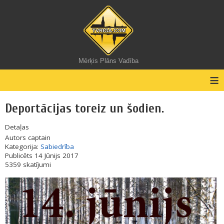
Mērķis Plāns Vadība
≡
Deportācijas toreiz un šodien.
Detaļas
Autors
captain
Kategorija:
Sabiedrība
Publicēts 14 Jūnijs 2017
5359 skatījumi