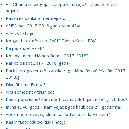
Vai Obama izspiegoja Trampa kampaņu? Jā, tas esot bijis
nejauši.
Pasaules banka tomēr nejoko.
Vēlēšanas 2017-2018.gads. Vienotība
ASV vs Latvija
Ko gan tas varētu nozīmēt? Džons Kerijs Rīgā...
Kā pazaudēt valsti?
Ko sola mums NA nostādnes 2017-2018?
Par ko balsot 2017- 2018. gadā?
Partiju programmu īss apskats gaidāmajām vēlēšanām 2017-
2018.g
Divu ātrumu Eiropa?
Virs zemes nav taisnības...
Kas ir populisms? Sadzirdēt savus vēlētājus un beigt izlikties?
Jauns 1940. gads ? Kam vajadzīgas haubices 21. gadsimtā?
Apokalipse tēva pagalmā- ko šodien darīt latviešiem?
Kas ir "Latviešu politiskā nācija"