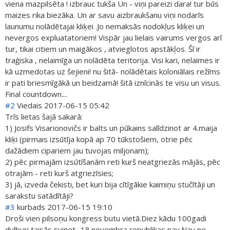
viena mazpilsēta ! izbrauc tukša Un - viņi pareizi dara! tur būs
maizes rika biezāka. Un ar savu aizbraukšanu viņi nodarīs
launumu nolādētajai kliķei .Jo nemaksās nodokļus kliķei un
nevergos expluatatoriem! Vispār jau lielais vairums vergos arī
tur, tikai citiem un maigākos , atvieglotos apstākļos. Šī ir
traģiska , nelaimīga un nolādēta teritorija. Visi kari, nelaimes ir
kā uzmedotas uz šejieni! nu šitā- nolādētais koloniālais režīms
ir pati briesmīgākā un beidzamā! šitā iznīcinās te visu un visus.
Final countdown....
#2
Viedais
2017-06-15 05:42
Trīs lietas šajā sakarā:
1) Josifs Visarionovičs ir balts un pūkains salīdzinot ar 4.maija
kliķi (pirmais izsūtīja kopā ap 70 tūkstošiem, otrie pēc
dažādiem cipariem jau tuvojas miljonam);
2) pēc pirmajām izsūtīšanām reti kurš neatgriezās mājās, pēc
otrajām - reti kurš atgriezīsies;
3) jā, izveda čekisti, bet kuri bija cītīgākie kaimiņu stučītāji un
sarakstu satādītāji?
#3
kurbads
2017-06-15 19:10
Droši vien pilsoņu kongress butu vietā.Diez kādu 100gadi
dulburi taisās svinet- 18.novembra republikas nav.Nav ne