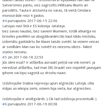
Satversmes pantu, viss sagrozīts.Vēlēsanu likums ari
parodēts..Tauta ir atstumta no varas, tā vietā Cimdara
monoizrāde reizi 4 gados.
#4
purvaputns
2017-06-15 22:36
Latvijas nav! šitā ir ES kolonija -latateja.
bez savas naudas, bez saviem likumiem, totāli atkarīga no
briseles pavēlēm un ubagdāvanām.tās kaut kādu mistisku,
izdomātu gadskārtu šie klauni taisās svinēt. lai viņiem veicas
ar svinībām Man nav ko svinēt! es neesmu idiots- failed
states nesvinu.
#5
zin
2017-06-18 22:53
Jūs slimi esat? Ir atšķirība aizraukt peļņā vai vnk nomirt. ja
neredzat atšķirību, tad man žēl, braukt sev nopelnīt jaunajam
iphone vai lopu vagonā uz droshu naavi.
Izdzīvojušie Staļina represiju upuri atgriezās Latvijā, cēla
mājas un iekopa zemi, viņiem bija vieta, kur atgriezties.
Izdzīvojušie ir atslēgvārds :) Cik tad izdzīvoja procentuāli :)
#6
purvaputns
2017-06-19 00:38