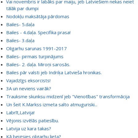
Vai novembris ir labāks par maiju, jeb Latviešiem nekas neiet
tālāk par dumpi
Nodokļu maksātāja pārdomas
Bailes- 5.daļa
Bailes - 4.daļa. Specifika prasa!
Bailes- 3.daļa
Oligarhu sarunas 1991-2017
Bailes- pirmais turpinājums
Bailes- 2. daļa. Miroņi sarosās.
Bailes pār valsti jeb Indriķa Latvieša hronikas.
Vajadzīgs eksorcists!
3A un neviens vairāk?
Trauksme skunksu midzenī jeb "Vienotības" transformācija
Un šeit K.Markss izmeta salto atmuguriski...
Labrīt,Latvija!
Vējonis izvēlās patiesību.
Latvija uz kara takas?
Kā beigsies oligarhu lieta?