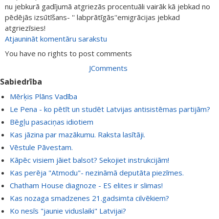
nu jebkurā gadījumā atgriezās procentuāli vairāk kā jebkad no
pēdējās izsūtīšans- '' labprātīgās''emigrācijas jebkad
atgriezīsies!
Atjaunināt komentāru sarakstu
You have no rights to post comments
JComments
Sabiedrība
Mērķis Plāns Vadība
Le Pena - ko pētīt un studēt Latvijas antisistēmas partijām?
Bēgļu pasaciņas idiotiem
Kas jāzina par mazākumu. Raksta lasītāji.
Vēstule Pāvestam.
Kāpēc visiem jāiet balsot? Sekojiet instrukcijām!
Kas perēja "Atmodu"- nezināmā deputāta piezīmes.
Chatham House diagnoze - ES elites ir slimas!
Kas nozaga smadzenes 21.gadsimta cilvēkiem?
Ko nesīs "jaunie viduslaiki" Latvijai?