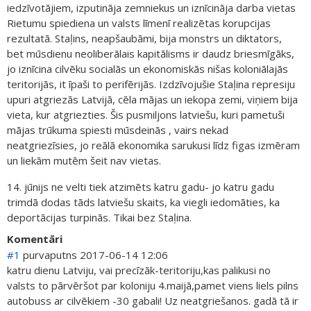
iedzīvotājiem, izputināja zemniekus un iznīcināja darba vietas
Rietumu spiediena un valsts līmenī realizētas korupcijas
rezultatā. Staļins, neapšaubāmi, bija monstrs un diktators,
bet mūsdienu neoliberālais kapitālisms ir daudz briesmīgāks,
jo iznīcina cilvēku socialās un ekonomiskās nišas koloniālajās
teritorijās, it īpaši to perifērijās. Izdzīvojušie Staļina represiju
upuri atgriezās Latvijā, cēla mājas un iekopa zemi, viņiem bija
vieta, kur atgriezties. Šis pusmiljons latviešu, kuri pametuši
mājas trūkuma spiesti mūsdeinās , vairs nekad
neatgriezīsies, jo reālā ekonomika sarukusi līdz figas izmēram
un liekām mutēm šeit nav vietas.
14. jūnijs ne velti tiek atzimēts katru gadu- jo katru gadu
trimdā dodas tāds latviešu skaits, ka viegli iedomāties, ka
deportācijas turpinās. Tikai bez Staļina.
Komentāri
#1
purvaputns
2017-06-14 12:06
katru dienu Latviju, vai precīzāk-teritoriju,kas palikusi no
valsts to pārvēršot par koloniju 4.maijā,pamet viens liels pilns
autobuss ar cilvēkiem -30 gabali! Uz neatgriešanos. gadā tā ir