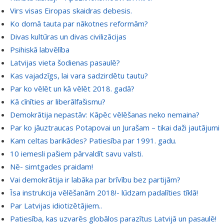
Virs visas Eiropas skaidras debesis.
Ko domā tauta par nākotnes reformām?
Divas kultūras un divas civilizācijas
Psihiskā labvēlība
Latvijas vieta šodienas pasaulē?
Kas vajadzīgs, lai vara sadzirdētu tautu?
Par ko vēlēt un kā vēlēt 2018. gadā?
Kā cīnīties ar liberālfašismu?
Demokrātija nepastāv: Kāpēc vēlēšanas neko nemaina?
Par ko jāuztraucas Potapovai un Jurašam – tikai daži jautājumi
Kam celtas barikādes? Patiesība par 1991. gadu.
10 iemesli pašiem pārvaldīt savu valsti.
Nē- simtgades praidam!
Vai demokrātija ir labāka par brīvību bez partijām?
Īsa instrukcija vēlēšanām 2018!- lūdzam padalīties tīklā!
Par Latvijas idiotizētājiem..
Patiesība, kas uzvarēs globālos parazītus Latvijā un pasaulē!