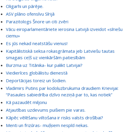
Oligarhi un pārējie.
ASV plāno ofensīvu Sīrijā
Parazitologs Šnore un citi zvēri
Vācu eiroparlamentāriete ierosina Latvijā izveidot «sīriešu
ciemu»
Es jūs nekad neatstāšu vienus!
Kapitālistiskā seksa rokasgrāmata jeb Latviešu tautas
smagais ceļš uz vienkāršām patiesībām
Burzma uz Titānika- kur palikt Latvijai?
Viedierīces globālistu dienestā
Deportācijas toreiz un šodien.
Vladimirs Putins par kodoluzbrukuma draudiem Krievijai:
“Pasaules sabiedrība dzīvo neziņā par to, kas notiek”
Kā pazaudēt miljonu
Atjautības uzdevums puišiem pie varas.
Kāpēc vēlēšanu viltošana ir risks valsts drošībai?
Menti un frizūras- muļķiem nespīd nekas.