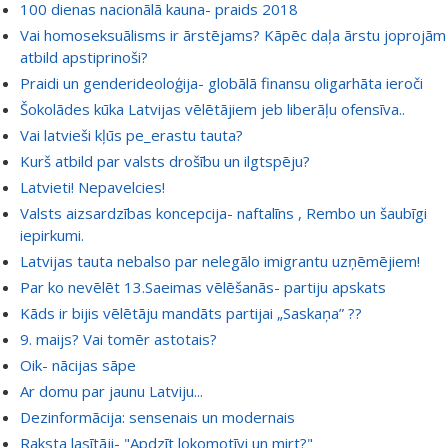
100 dienas nacionālā kauna- praids 2018
Vai homoseksuālisms ir ārstējams? Kāpēc daļa ārstu joprojām
atbild apstiprinoši?
Praidi un genderideoloģija- globālā finansu oligarhāta ieroči
Šokolādes kūka Latvijas vēlētājiem jeb liberāļu ofensīva..
Vai latvieši kļūs pe_erastu tauta?
Kurš atbild par valsts drošību un ilgtspēju?
Latvieti! Nepavelcies!
Valsts aizsardzības koncepcija- naftalīns , Rembo un šaubīgi
iepirkumi.
Latvijas tauta nebalso par nelegālo imigrantu uzņēmējiem!
Par ko nevēlēt 13.Saeimas vēlēšanās- partiju apskats
Kāds ir bijis vēlētāju mandāts partijai „Saskaņa” ??
9. maijs? Vai tomēr astotais?
Oik- nācijas sāpe
Ar domu par jaunu Latviju...
Dezinformācija: sensenais un modernais
Raksta lasītāji- "Apdzīt lokomotīvi un mirt?"