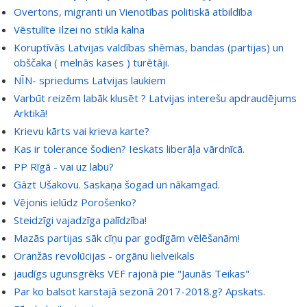
Overtons, migranti un Vienotības politiskā atbildība
Vēstulīte Ilzei no stikla kalna
Koruptīvās Latvijas valdības shēmas, bandas (partijas) un
obščaka ( melnās kases ) turētāji.
NĪN- spriedums Latvijas laukiem
Varbūt reizēm labāk klusēt ? Latvijas interešu apdraudējums
Arktikā!
Krievu kārts vai krieva karte?
Kas ir tolerance šodien? Ieskats liberāļa vārdnīcā.
PP Rīgā - vai uz labu?
Gāzt Ušakovu. Saskaņa šogad un nākamgad.
Vējonis ielūdz Porošenko?
Steidzīgi vajadzīga palīdzība!
Mazās partijas sāk cīņu par godīgām vēlēšanām!
Oranžās revolūcijas - orgānu lielveikals
jaudīgs ugunsgrēks VEF rajonā pie "Jaunās Teikas"
Par ko balsot karstajā sezonā 2017-2018.g? Apskats.