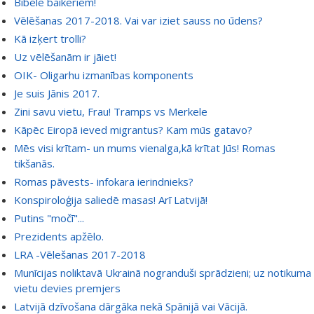
Bībele baikeriem!
Vēlēšanas 2017-2018. Vai var iziet sauss no ūdens?
Kā izķert trolli?
Uz vēlēšanām ir jāiet!
OIK- Oligarhu izmanības komponents
Je suis Jānis 2017.
Zini savu vietu, Frau! Tramps vs Merkele
Kāpēc Eiropā ieved migrantus? Kam mūs gatavo?
Mēs visi krītam- un mums vienalga,kā krītat Jūs! Romas
tikšanās.
Romas pāvests- infokara ierindnieks?
Konspiroloģija saliedē masas! Arī Latvijā!
Putins "močī"...
Prezidents apžēlo.
LRA -Vēlešanas 2017-2018
Munīcijas noliktavā Ukrainā nogranduši sprādzieni; uz notikuma
vietu devies premjers
Latvijā dzīvošana dārgāka nekā Spānijā vai Vācijā.