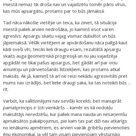
miestā nemaz tik droša nav un vajadzētu tomēr pāris vīrus,
kas mūs apsargātu, protams par to būs jāmaksā.
Tad nāca nākošie vietējie un teica, ka ziniet, tā situācija
miestā paliek arvien nedrošāka, jo kaimiņš esot varen
agresīvs. Apsargu skaitu vajag vismaz dubultot un būs
jāpiemaksā. Vēlāk vietējiem ar apvārdošanu nāca palīgā kaut
kādi sveši vīri, teicās lieli draugu esam, rezultātā apsargu
skaits auga ģeometriskā progresijā un nu jau vajadzēja
apgādāt ne tikai pašus apsargus, bet gādāt arī par viņu
amunīciju un pārvietošanās līdzekļiem, kas protams atkal
maksās. Ak jā, kaimiņš tā arī ne reizi nekādu agresivitāti pret
mums nav izrādījis, bet lielie draugi saka, ka tas noteikti būs …
rīt.
Varbūt, ka salīdzinājumi nav sevišķi korekti, bet manuprāt
pamatprincips ir ļoti vienkāršs – kamēr es kā nodokļu
maksātājs neredzēšu, kur paliek mana nauda un nesaņemšu
apmaksātos pakalpojumus, pie kam tas pat diži nav atkarīgs
no ienākumu apmēriem, es arvien vairāk gribēšu pievienoties
ēnu ekonomikai. Ja vēl tam visam pievienojam vēsturisko