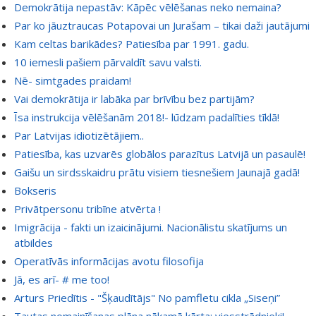
Demokrātija nepastāv: Kāpēc vēlēšanas neko nemaina?
Par ko jāuztraucas Potapovai un Jurašam – tikai daži jautājumi
Kam celtas barikādes? Patiesība par 1991. gadu.
10 iemesli pašiem pārvaldīt savu valsti.
Nē- simtgades praidam!
Vai demokrātija ir labāka par brīvību bez partijām?
Īsa instrukcija vēlēšanām 2018!- lūdzam padalīties tīklā!
Par Latvijas idiotizētājiem..
Patiesība, kas uzvarēs globālos parazītus Latvijā un pasaulē!
Gaišu un sirdsskaidru prātu visiem tiesnešiem Jaunajā gadā!
Bokseris
Privātpersonu tribīne atvērta !
Imigrācija - fakti un izaicinājumi. Nacionālistu skatījums un
atbildes
Operatīvās informācijas avotu filosofija
Jā, es arī- # me too!
Arturs Priedītis - "Šķaudītājs" No pamfletu cikla „Siseņi”