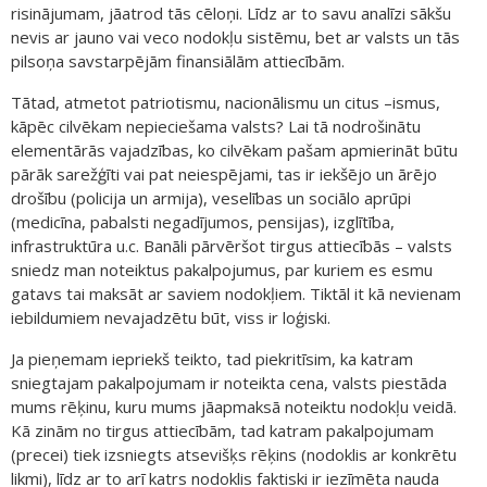
risinājumam, jāatrod tās cēloņi. Līdz ar to savu analīzi sākšu
nevis ar jauno vai veco nodokļu sistēmu, bet ar valsts un tās
pilsoņa savstarpējām finansiālām attiecībām.
Tātad, atmetot patriotismu, nacionālismu un citus –ismus,
kāpēc cilvēkam nepieciešama valsts? Lai tā nodrošinātu
elementārās vajadzības, ko cilvēkam pašam apmierināt būtu
pārāk sarežģīti vai pat neiespējami, tas ir iekšējo un ārējo
drošību (policija un armija), veselības un sociālo aprūpi
(medicīna, pabalsti negadījumos, pensijas), izglītība,
infrastruktūra u.c. Banāli pārvēršot tirgus attiecībās – valsts
sniedz man noteiktus pakalpojumus, par kuriem es esmu
gatavs tai maksāt ar saviem nodokļiem. Tiktāl it kā nevienam
iebildumiem nevajadzētu būt, viss ir loģiski.
Ja pieņemam iepriekš teikto, tad piekritīsim, ka katram
sniegtajam pakalpojumam ir noteikta cena, valsts piestāda
mums rēķinu, kuru mums jāapmaksā noteiktu nodokļu veidā.
Kā zinām no tirgus attiecībām, tad katram pakalpojumam
(precei) tiek izsniegts atsevišķs rēķins (nodoklis ar konkrētu
likmi), līdz ar to arī katrs nodoklis faktiski ir iezīmēta nauda