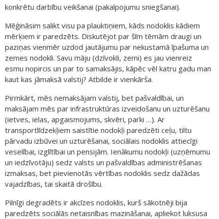
konkrētu darbību veikšanai (pakalpojumu sniegšanai).
Mēģināsim salikt visu pa plauktiņiem, kāds nodoklis kādiem
mērķiem ir paredzēts. Diskutējot par šīm tēmām draugi un
paziņas vienmēr uzdod jautājumu par nekustamā īpašuma un
zemes nodokli. Savu māju (dzīvokli, zemi) es jau vienreiz
esmu nopircis un par to samaksājis, kāpēc vēl katru gadu man
kaut kas jāmaksā valstij? Atbilde ir vienkārša.
Pirmkārt, mēs nemaksājam valstij, bet pašvaldībai, un
maksājam mēs par infrastruktūras izveidošanu un uzturēšanu
(ietves, ielas, apgaismojums, skvēri, parki …). Ar
transportlīdzekļiem saistītie nodokļi paredzēti ceļu, tiltu
pārvadu izbūvei un uzturēšanai, sociālais nodoklis attiecīgi
veselībai, izglītībai un pensijām. Ienākumu nodokļi (uzņēmumu
un iedzīvotāju) sedz valsts un pašvaldības administrēšanas
izmaksas, bet pievienotās vērtības nodoklis sedz dažādas
vajadzības, tai skaitā drošību.
Pilnīgi degradēts ir akcīzes nodoklis, kurš sākotnēji bija
paredzēts sociālās netaisnības mazināšanai, apliekot luksusa