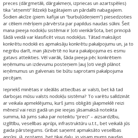
preces (dārgmetāli, dārgakmeņi, izpriecas un azartspēles)
tika “atņemti” līdzekļi bagātajiem un pārdalīti nabagajiem.
Šodien akcīze (piem. kafijai un “burbuļūdeņiem”) piesedzoties
ar cēliem mērķiem pārvērsta par papildus naudas sūkni. Šeit
mana pieeja nodokļu sistēmai ir ļoti vienkāršota, bet principā
šādā veidā var klasificēt visus nodokļus. Tātad maksājot
konkrētu nodokli es apmaksāju konkrētu pakalpojumu un, ja to
negribu darīt, man jāizvērtē no kura pakalpojuma es esmu
gatavs atteikties. Vēl vairāk, šāda pieeja pēc konkrētiem
ieņēmumu un izdevumu posteņiem ļauj ļoti viegli plānot
ieņēmumus un galvenais tie būtu saprotami pakalpojuma
pircējam.
Iepriekš minētais ir ideālās attiecības ar valsti, bet kā tad
darbojas mūsu valsts nodokļu sistēma? To varētu salīdzināt
ar veikala apmeklējumu, kurš jums obligāti jāapmeklē reizi
mēnesī vai reizi gadā un pie ieejas jāsamaksā noteikta
summa, kā jums saka par noteiktu “preci” – aizsardzību,
izglītību, veselības aprūpi, infrastruktūru u.t.t., bet veikalā jūs
gaida pārsteigums. Gribat saņemt apmaksāto veselības
aprūpi, jā, protams, bet tikai daļu, jo visam mums naudas