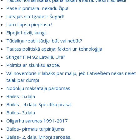
Tautas nomainīšanas plāna nākamā kārta: viesstrādnieki!
Pase ir primāra- nekādu čipu!
Latvijas simtgade ir šogad!
Lato Lapsa pieprasa !
Elpojiet dziļi, kungi..
Tūdaliņu reabilitācija: būt vai nebūt?
Tautas politiskā apziņa: faktori un tehnoloģija
Stinger FIM 92 Latvijā. Urā?
Politika ar skunksu azotē.
Vai novembris ir labāks par maiju, jeb Latviešiem nekas neiet
tālāk par dumpi
Nodokļu maksātāja pārdomas
Bailes- 5.daļa
Bailes - 4.daļa. Specifika prasa!
Bailes- 3.daļa
Oligarhu sarunas 1991-2017
Bailes- pirmais turpinājums
Bailes- 2. daļa. Miroņi sarosās.