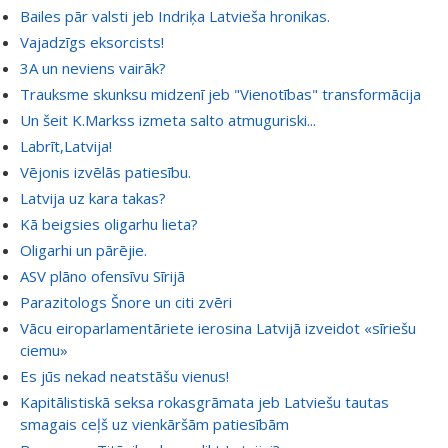
Bailes pār valsti jeb Indriķa Latvieša hronikas.
Vajadzīgs eksorcists!
3A un neviens vairāk?
Trauksme skunksu midzenī jeb "Vienotības" transformācija
Un šeit K.Markss izmeta salto atmuguriski...
Labrīt,Latvija!
Vējonis izvēlās patiesību.
Latvija uz kara takas?
Kā beigsies oligarhu lieta?
Oligarhi un pārējie.
ASV plāno ofensīvu Sīrijā
Parazitologs Šnore un citi zvēri
Vācu eiroparlamentāriete ierosina Latvijā izveidot «sīriešu
ciemu»
Es jūs nekad neatstāšu vienus!
Kapitālistiskā seksa rokasgrāmata jeb Latviešu tautas
smagais ceļš uz vienkāršām patiesībām