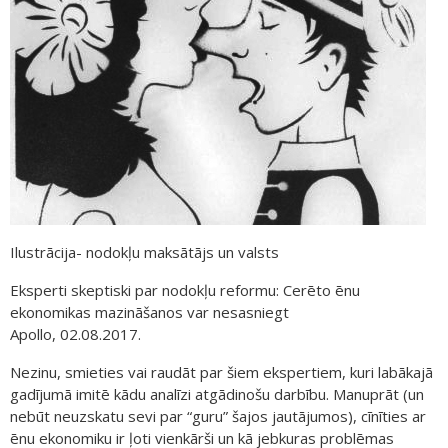
Ilustrācija- nodokļu maksātājs un valsts
Eksperti skeptiski par nodokļu reformu: Cerēto ēnu
ekonomikas mazināšanos var nesasniegt
Apollo, 02.08.2017.
Nezinu, smieties vai raudāt par šiem ekspertiem, kuri labākajā
gadījumā imitē kādu analīzi atgādinošu darbību. Manuprāt (un
nebūt neuzskatu sevi par “guru” šajos jautājumos), cīnīties ar
ēnu ekonomiku ir ļoti vienkārši un kā jebkuras problēmas