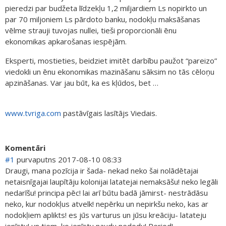
pieredzi par budžeta līdzekļu 1,2 miljardiem Ls nopirkto un
par 70 miljoniem Ls pārdoto banku, nodokļu maksāšanas
vēlme strauji tuvojas nullei, tieši proporcionāli ēnu
ekonomikas apkarošanas iespējām.
Eksperti, mostieties, beidziet imitēt darbību paužot “pareizo”
viedokli un ēnu ekonomikas mazināšanu sāksim no tās cēloņu
apzināšanas. Var jau būt, ka es kļūdos, bet …
www.tvriga.com
pastāvīgais lasītājs Viedais.
Komentāri
#1
purvaputns
2017-08-10 08:33
Draugi, mana pozīcija ir šada- nekad neko šai nolādētajai
netaisnīgajai laupītāju kolonijai latatejai nemaksāšu! neko legāli
nedarīšu! principa pēc! lai arī būtu badā jāmirst- nestrādāsu
neko, kur nodokļus atvelk! nepērku un nepirkšu neko, kas ar
nodokļiem aplikts! es jūs varturus un jūsu kreāciju- latateju