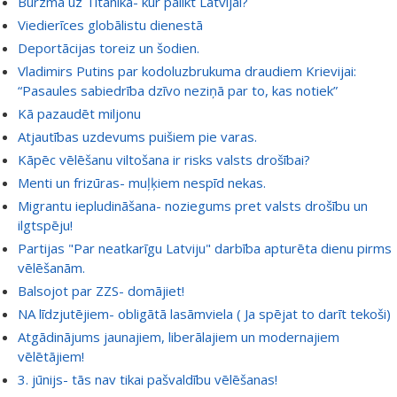
Burzma uz Titānika- kur palikt Latvijai?
Viedierīces globālistu dienestā
Deportācijas toreiz un šodien.
Vladimirs Putins par kodoluzbrukuma draudiem Krievijai:
“Pasaules sabiedrība dzīvo neziņā par to, kas notiek”
Kā pazaudēt miljonu
Atjautības uzdevums puišiem pie varas.
Kāpēc vēlēšanu viltošana ir risks valsts drošībai?
Menti un frizūras- muļķiem nespīd nekas.
Migrantu iepludināšana- noziegums pret valsts drošību un
ilgtspēju!
Partijas "Par neatkarīgu Latviju" darbība apturēta dienu pirms
vēlēšanām.
Balsojot par ZZS- domājiet!
NA līdzjutējiem- obligātā lasāmviela ( Ja spējat to darīt tekoši)
Atgādinājums jaunajiem, liberālajiem un modernajiem
vēlētājiem!
3. jūnijs- tās nav tikai pašvaldību vēlēšanas!