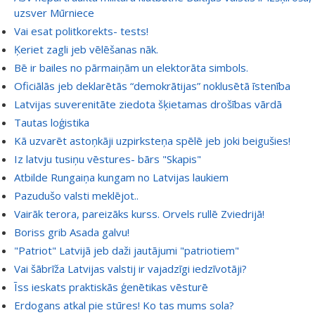
uzsver Mūrniece
Vai esat politkorekts- tests!
Ķeriet zagli jeb vēlēšanas nāk.
Bē ir bailes no pārmaiņām un elektorāta simbols.
Oficiālās jeb deklarētās “demokrātijas” noklusētā īstenība
Latvijas suverenitāte ziedota šķietamas drošības vārdā
Tautas loģistika
Kā uzvarēt astoņkāji uzpirksteņa spēlē jeb joki beigušies!
Iz latvju tusiņu vēstures- bārs "Skapis"
Atbilde Rungaiņa kungam no Latvijas laukiem
Pazudušo valsti meklējot..
Vairāk terora, pareizāks kurss. Orvels rullē Zviedrijā!
Boriss grib Asada galvu!
"Patriot" Latvijā jeb daži jautājumi "patriotiem"
Vai šābrīža Latvijas valstij ir vajadzīgi iedzīvotāji?
Īss ieskats praktiskās ģenētikas vēsturē
Erdogans atkal pie stūres! Ko tas mums sola?