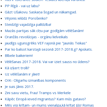
PP Rīgā - vai uz labu?
Gāzt Ušakovu. Saskaņa šogad un nākamgad.
Vējonis ielūdz Porošenko?
Steidzīgi vajadzīga palīdzība!
Mazās partijas sāk cīņu par godīgām vēlēšanām!
Oranžās revolūcijas - orgānu lielveikals
jaudīgs ugunsgrēks VEF rajonā pie "Jaunās Teikas"
Par ko balsot karstajā sezonā 2017-2018.g? Apskats.
Bībele baikeriem!
Vēlēšanas 2017-2018. Vai var iziet sauss no ūdens?
Kā izķert trolli?
Uz vēlēšanām ir jāiet!
OIK- Oligarhu izmanības komponents
Je suis Jānis 2017.
Zini savu vietu, Frau! Tramps vs Merkele
Kāpēc Eiropā ieved migrantus? Kam mūs gatavo?
Mēs visi krītam- un mums vienalga,kā krītat Jūs! Romas