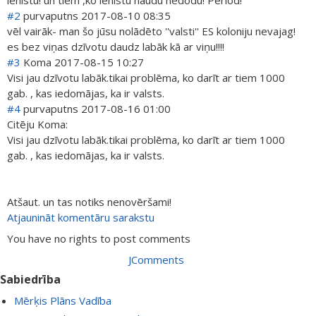
ienīstu! un tiem ,ko ienīstu naudu nedodu! Period!
#2
purvaputns
2017-08-10 08:35
vēl vairāk- man šo jūsu nolādēto ''valsti'' ES koloniju nevajag!
es bez viņas dzīvotu daudz labāk kā ar viņu!!!!
#3
Koma
2017-08-15 10:27
Visi jau dzīvotu labāk.tikai problēma, ko darīt ar tiem 1000
gab. , kas iedomājas, ka ir valsts.
#4
purvaputns
2017-08-16 01:00
Citēju Koma:
Visi jau dzīvotu labāk.tikai problēma, ko darīt ar tiem 1000
gab. , kas iedomājas, ka ir valsts.
Atšaut. un tas notiks nenovēršami!
Atjaunināt komentāru sarakstu
You have no rights to post comments
JComments
Sabiedrība
Mērķis Plāns Vadība