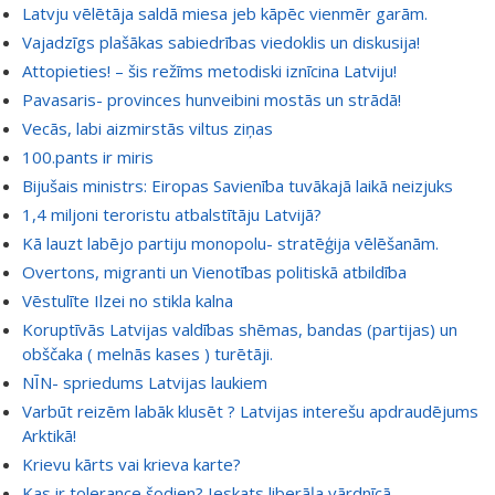
Latvju vēlētāja saldā miesa jeb kāpēc vienmēr garām.
Vajadzīgs plašākas sabiedrības viedoklis un diskusija!
Attopieties! – šis režīms metodiski iznīcina Latviju!
Pavasaris- provinces hunveibini mostās un strādā!
Vecās, labi aizmirstās viltus ziņas
100.pants ir miris
Bijušais ministrs: Eiropas Savienība tuvākajā laikā neizjuks
1,4 miljoni teroristu atbalstītāju Latvijā?
Kā lauzt labējo partiju monopolu- stratēģija vēlēšanām.
Overtons, migranti un Vienotības politiskā atbildība
Vēstulīte Ilzei no stikla kalna
Koruptīvās Latvijas valdības shēmas, bandas (partijas) un
obščaka ( melnās kases ) turētāji.
NĪN- spriedums Latvijas laukiem
Varbūt reizēm labāk klusēt ? Latvijas interešu apdraudējums
Arktikā!
Krievu kārts vai krieva karte?
Kas ir tolerance šodien? Ieskats liberāļa vārdnīcā.