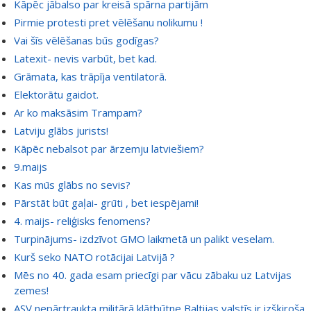
Kāpēc jābalso par kreisā spārna partijām
Pirmie protesti pret vēlēšanu nolikumu !
Vai šīs vēlēšanas būs godīgas?
Latexit- nevis varbūt, bet kad.
Grāmata, kas trāpīja ventilatorā.
Elektorātu gaidot.
Ar ko maksāsim Trampam?
Latviju glābs jurists!
Kāpēc nebalsot par ārzemju latviešiem?
9.maijs
Kas mūs glābs no sevis?
Pārstāt būt gaļai- grūti , bet iespējami!
4. maijs- reliģisks fenomens?
Turpinājums- izdzīvot GMO laikmetā un palikt veselam.
Kurš seko NATO rotācijai Latvijā ?
Mēs no 40. gada esam priecīgi par vācu zābaku uz Latvijas
zemes!
ASV nepārtraukta militārā klātbūtne Baltijas valstīs ir izšķiroša,