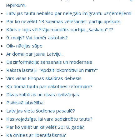
iepirkumi.
Latvijas tauta nebalso par nelegālo imigrantu uzņēmējiem!
Par ko nevēlēt 13.Saeimas vēlēšanās- partiju apskats
Kāds ir bijis vēlētāju mandāts partijai „Saskaņa” ??
9. maijs? Vai tomēr astotais?
Oik- nācijas sāpe
Ar domu par jaunu Latviju...
Dezinformācija: sensenais un modernais
Raksta lasītāji- "Apdzīt lokomotīvi un mirt?"
Virs visas Eiropas skaidras debesis.
Ko domā tauta par nākotnes reformām?
Divas kultūras un divas civilizācijas
Psihiskā labvēlība
Latvijas vieta šodienas pasaulē?
Kas vajadzīgs, lai vara sadzirdētu tautu?
Par ko vēlēt un kā vēlēt 2018. gadā?
Kā cīnīties ar liberālfašismu?