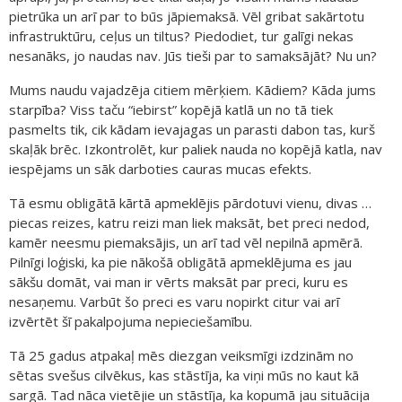
pietrūka un arī par to būs jāpiemaksā. Vēl gribat sakārtotu
infrastruktūru, ceļus un tiltus? Piedodiet, tur galīgi nekas
nesanāks, jo naudas nav. Jūs tieši par to samaksājāt? Nu un?
Mums naudu vajadzēja citiem mērķiem. Kādiem? Kāda jums
starpība? Viss taču “iebirst” kopējā katlā un no tā tiek
pasmelts tik, cik kādam ievajagas un parasti dabon tas, kurš
skaļāk brēc. Izkontrolēt, kur paliek nauda no kopējā katla, nav
iespējams un sāk darboties cauras mucas efekts.
Tā esmu obligātā kārtā apmeklējis pārdotuvi vienu, divas …
piecas reizes, katru reizi man liek maksāt, bet preci nedod,
kamēr neesmu piemaksājis, un arī tad vēl nepilnā apmērā.
Pilnīgi loģiski, ka pie nākošā obligātā apmeklējuma es jau
sākšu domāt, vai man ir vērts maksāt par preci, kuru es
nesaņemu. Varbūt šo preci es varu nopirkt citur vai arī
izvērtēt šī pakalpojuma nepieciešamību.
Tā 25 gadus atpakaļ mēs diezgan veiksmīgi izdzinām no
sētas svešus cilvēkus, kas stāstīja, ka viņi mūs no kaut kā
sargā. Tad nāca vietējie un stāstīja, ka kopumā jau situācija