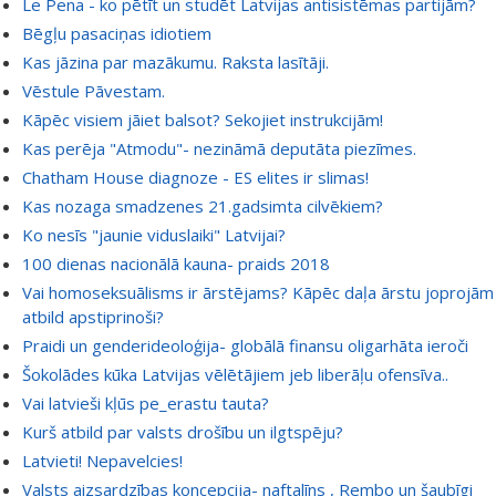
Le Pena - ko pētīt un studēt Latvijas antisistēmas partijām?
Bēgļu pasaciņas idiotiem
Kas jāzina par mazākumu. Raksta lasītāji.
Vēstule Pāvestam.
Kāpēc visiem jāiet balsot? Sekojiet instrukcijām!
Kas perēja "Atmodu"- nezināmā deputāta piezīmes.
Chatham House diagnoze - ES elites ir slimas!
Kas nozaga smadzenes 21.gadsimta cilvēkiem?
Ko nesīs "jaunie viduslaiki" Latvijai?
100 dienas nacionālā kauna- praids 2018
Vai homoseksuālisms ir ārstējams? Kāpēc daļa ārstu joprojām
atbild apstiprinoši?
Praidi un genderideoloģija- globālā finansu oligarhāta ieroči
Šokolādes kūka Latvijas vēlētājiem jeb liberāļu ofensīva..
Vai latvieši kļūs pe_erastu tauta?
Kurš atbild par valsts drošību un ilgtspēju?
Latvieti! Nepavelcies!
Valsts aizsardzības koncepcija- naftalīns , Rembo un šaubīgi