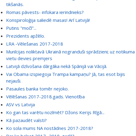
tikšanās.
Romas pāvests- infokara ierindnieks?
Konspiroloģija saliedē masas! Arī Latvijā!
Putins "močī"...
Prezidents apžēlo.
LRA -Vēlešanas 2017-2018
Munīcijas noliktavā Ukrainā nogranduši sprādzieni; uz notikuma
vietu devies premjers
Latvijā dzīvošana dārgāka nekā Spānijā vai Vācijā.
Vai Obama izspiegoja Trampa kampaņu? Jā, tas esot bijis
nejauši.
Pasaules banka tomēr nejoko.
Vēlēšanas 2017-2018.gads. Vienotība
ASV vs Latvija
Ko gan tas varētu nozīmēt? Džons Kerijs Rīgā...
Kā pazaudēt valsti?
Ko sola mums NA nostādnes 2017-2018?