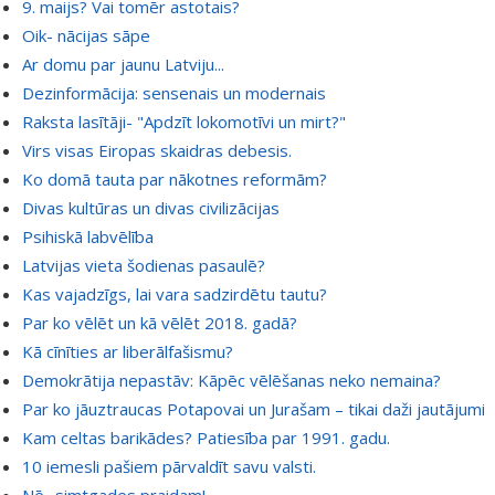
9. maijs? Vai tomēr astotais?
Oik- nācijas sāpe
Ar domu par jaunu Latviju...
Dezinformācija: sensenais un modernais
Raksta lasītāji- "Apdzīt lokomotīvi un mirt?"
Virs visas Eiropas skaidras debesis.
Ko domā tauta par nākotnes reformām?
Divas kultūras un divas civilizācijas
Psihiskā labvēlība
Latvijas vieta šodienas pasaulē?
Kas vajadzīgs, lai vara sadzirdētu tautu?
Par ko vēlēt un kā vēlēt 2018. gadā?
Kā cīnīties ar liberālfašismu?
Demokrātija nepastāv: Kāpēc vēlēšanas neko nemaina?
Par ko jāuztraucas Potapovai un Jurašam – tikai daži jautājumi
Kam celtas barikādes? Patiesība par 1991. gadu.
10 iemesli pašiem pārvaldīt savu valsti.