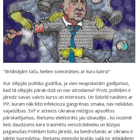
"Brīdinājām taču..Nelien sveicināties ar kuru katru!"
Kur slēpjās politiķu gudrība, ja vien neapskatām gadījumus,
kad tā slēpjās pārak dziļi un nav atrodama? Proti, politiķim ir
jāredz savas valsts kurss un intereses. Un šobrīd runāties ar
PP, kuram nāk līdzi infekcioza gangrēnas smaka, nav nekādas
vajadzības. SVF ir atteicis Ukrainai milzīgos apsolītos
pārskaitījumus, Rietumu elektorāts jau izbaudījis , ko nozimē
liels daudzums kara traumētu viesstrādnieku un ilūzijas
pagaisušas.Politiķim būtu jāredz, ka biedrošanās ar Ukrainu ir
pilnīgi tuvredzīga- Rietumu intensīvi kratās vaļā no jebkādiem