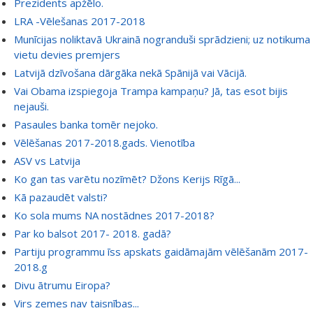
Prezidents apžēlo.
LRA -Vēlešanas 2017-2018
Munīcijas noliktavā Ukrainā nogranduši sprādzieni; uz notikuma
vietu devies premjers
Latvijā dzīvošana dārgāka nekā Spānijā vai Vācijā.
Vai Obama izspiegoja Trampa kampaņu? Jā, tas esot bijis
nejauši.
Pasaules banka tomēr nejoko.
Vēlēšanas 2017-2018.gads. Vienotība
ASV vs Latvija
Ko gan tas varētu nozīmēt? Džons Kerijs Rīgā...
Kā pazaudēt valsti?
Ko sola mums NA nostādnes 2017-2018?
Par ko balsot 2017- 2018. gadā?
Partiju programmu īss apskats gaidāmajām vēlēšanām 2017-
2018.g
Divu ātrumu Eiropa?
Virs zemes nav taisnības...