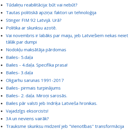
Tūdaliņu reabilitācija: būt vai nebūt?
Tautas politiskā apziņa: faktori un tehnoloģija
Stinger FIM 92 Latvijā. Urā?
Politika ar skunksu azotē.
Vai novembris ir labāks par maiju, jeb Latviešiem nekas neiet
tālāk par dumpi
Nodokļu maksātāja pārdomas
Bailes- 5.daļa
Bailes - 4.daļa. Specifika prasa!
Bailes- 3.daļa
Oligarhu sarunas 1991-2017
Bailes- pirmais turpinājums
Bailes- 2. daļa. Miroņi sarosās.
Bailes pār valsti jeb Indriķa Latvieša hronikas.
Vajadzīgs eksorcists!
3A un neviens vairāk?
Trauksme skunksu midzenī jeb "Vienotības" transformācija