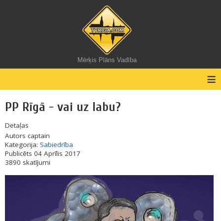
Mērķis Plāns Vadība
≡
PP Rīgā - vai uz labu?
Detaļas
Autors
captain
Kategorija:
Sabiedrība
Publicēts 04 Aprīlis 2017
3890 skatījumi