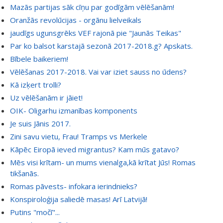
Mazās partijas sāk cīņu par godīgām vēlēšanām!
Oranžās revolūcijas - orgānu lielveikals
jaudīgs ugunsgrēks VEF rajonā pie "Jaunās Teikas"
Par ko balsot karstajā sezonā 2017-2018.g? Apskats.
Bībele baikeriem!
Vēlēšanas 2017-2018. Vai var iziet sauss no ūdens?
Kā izķert trolli?
Uz vēlēšanām ir jāiet!
OIK- Oligarhu izmanības komponents
Je suis Jānis 2017.
Zini savu vietu, Frau! Tramps vs Merkele
Kāpēc Eiropā ieved migrantus? Kam mūs gatavo?
Mēs visi krītam- un mums vienalga,kā krītat Jūs! Romas
tikšanās.
Romas pāvests- infokara ierindnieks?
Konspiroloģija saliedē masas! Arī Latvijā!
Putins "močī"...