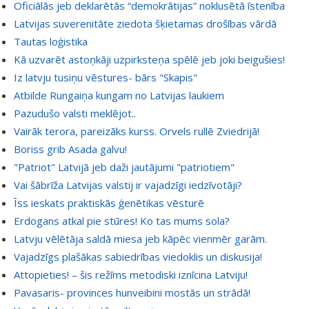
Oficiālās jeb deklarētās “demokrātijas” noklusētā īstenība
Latvijas suverenitāte ziedota šķietamas drošības vārdā
Tautas loģistika
Kā uzvarēt astoņkāji uzpirksteņa spēlē jeb joki beigušies!
Iz latvju tusiņu vēstures- bārs "Skapis"
Atbilde Rungaiņa kungam no Latvijas laukiem
Pazudušo valsti meklējot..
Vairāk terora, pareizāks kurss. Orvels rullē Zviedrijā!
Boriss grib Asada galvu!
"Patriot" Latvijā jeb daži jautājumi "patriotiem"
Vai šābrīža Latvijas valstij ir vajadzīgi iedzīvotāji?
Īss ieskats praktiskās ģenētikas vēsturē
Erdogans atkal pie stūres! Ko tas mums sola?
Latvju vēlētāja saldā miesa jeb kāpēc vienmēr garām.
Vajadzīgs plašākas sabiedrības viedoklis un diskusija!
Attopieties! – šis režīms metodiski iznīcina Latviju!
Pavasaris- provinces hunveibini mostās un strādā!