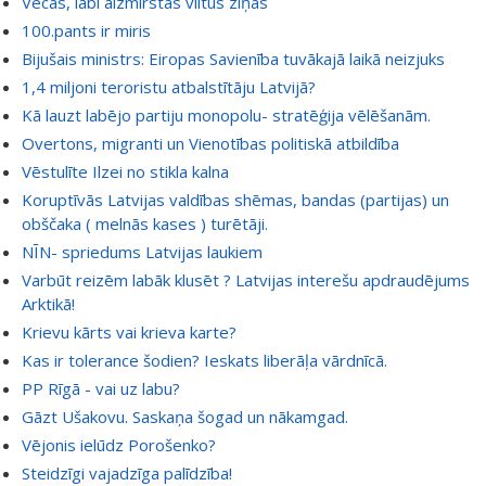
Vecās, labi aizmirstās viltus ziņas
100.pants ir miris
Bijušais ministrs: Eiropas Savienība tuvākajā laikā neizjuks
1,4 miljoni teroristu atbalstītāju Latvijā?
Kā lauzt labējo partiju monopolu- stratēģija vēlēšanām.
Overtons, migranti un Vienotības politiskā atbildība
Vēstulīte Ilzei no stikla kalna
Koruptīvās Latvijas valdības shēmas, bandas (partijas) un
obščaka ( melnās kases ) turētāji.
NĪN- spriedums Latvijas laukiem
Varbūt reizēm labāk klusēt ? Latvijas interešu apdraudējums
Arktikā!
Krievu kārts vai krieva karte?
Kas ir tolerance šodien? Ieskats liberāļa vārdnīcā.
PP Rīgā - vai uz labu?
Gāzt Ušakovu. Saskaņa šogad un nākamgad.
Vējonis ielūdz Porošenko?
Steidzīgi vajadzīga palīdzība!