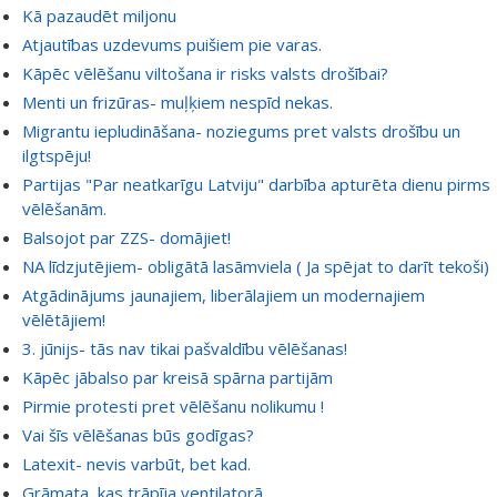
Kā pazaudēt miljonu
Atjautības uzdevums puišiem pie varas.
Kāpēc vēlēšanu viltošana ir risks valsts drošībai?
Menti un frizūras- muļķiem nespīd nekas.
Migrantu iepludināšana- noziegums pret valsts drošību un
ilgtspēju!
Partijas "Par neatkarīgu Latviju" darbība apturēta dienu pirms
vēlēšanām.
Balsojot par ZZS- domājiet!
NA līdzjutējiem- obligātā lasāmviela ( Ja spējat to darīt tekoši)
Atgādinājums jaunajiem, liberālajiem un modernajiem
vēlētājiem!
3. jūnijs- tās nav tikai pašvaldību vēlēšanas!
Kāpēc jābalso par kreisā spārna partijām
Pirmie protesti pret vēlēšanu nolikumu !
Vai šīs vēlēšanas būs godīgas?
Latexit- nevis varbūt, bet kad.
Grāmata, kas trāpīja ventilatorā.