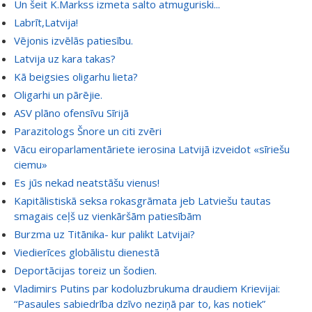
Un šeit K.Markss izmeta salto atmuguriski...
Labrīt,Latvija!
Vējonis izvēlās patiesību.
Latvija uz kara takas?
Kā beigsies oligarhu lieta?
Oligarhi un pārējie.
ASV plāno ofensīvu Sīrijā
Parazitologs Šnore un citi zvēri
Vācu eiroparlamentāriete ierosina Latvijā izveidot «sīriešu
ciemu»
Es jūs nekad neatstāšu vienus!
Kapitālistiskā seksa rokasgrāmata jeb Latviešu tautas
smagais ceļš uz vienkāršām patiesībām
Burzma uz Titānika- kur palikt Latvijai?
Viedierīces globālistu dienestā
Deportācijas toreiz un šodien.
Vladimirs Putins par kodoluzbrukuma draudiem Krievijai:
“Pasaules sabiedrība dzīvo neziņā par to, kas notiek”