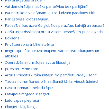
Nē- simtgades praidam!
Vai demokrātija ir labāka par brīvību bez partijām?
Īsa instrukcija vēlēšanām 2018!- lūdzam padalīties tīklā!
Par Latvijas idiotizētājiem..
Patiesība, kas uzvarēs globālos parazītus Latvijā un pasaulē!
Gaišu un sirdsskaidru prātu visiem tiesnešiem Jaunajā gadā!
Bokseris
Privātpersonu tribīne atvērta !
Imigrācija - fakti un izaicinājumi. Nacionālistu skatījums un
atbildes
Operatīvās informācijas avotu filosofija
Jā, es arī- # me too!
Arturs Priedītis - "Šķaudītājs" No pamfletu cikla „Siseņi”
Tautas nomainīšanas plāna nākamā kārta: viesstrādnieki!
Pase ir primāra- nekādu čipu!
Latvijas simtgade ir šogad!
Lato Lapsa pieprasa !
Elpojiet dziļi, kungi..