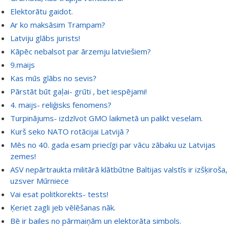
Elektorātu gaidot.
Ar ko maksāsim Trampam?
Latviju glābs jurists!
Kāpēc nebalsot par ārzemju latviešiem?
9.maijs
Kas mūs glābs no sevis?
Pārstāt būt gaļai- grūti , bet iespējami!
4. maijs- reliģisks fenomens?
Turpinājums- izdzīvot GMO laikmetā un palikt veselam.
Kurš seko NATO rotācijai Latvijā ?
Mēs no 40. gada esam priecīgi par vācu zābaku uz Latvijas
zemes!
ASV nepārtraukta militārā klātbūtne Baltijas valstīs ir izšķiroša,
uzsver Mūrniece
Vai esat politkorekts- tests!
Ķeriet zagli jeb vēlēšanas nāk.
Bē ir bailes no pārmaiņām un elektorāta simbols.