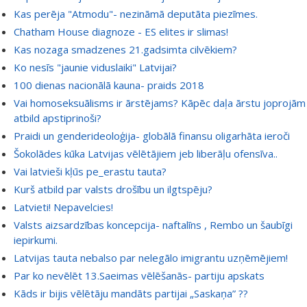
Kas perēja "Atmodu"- nezināmā deputāta piezīmes.
Chatham House diagnoze - ES elites ir slimas!
Kas nozaga smadzenes 21.gadsimta cilvēkiem?
Ko nesīs "jaunie viduslaiki" Latvijai?
100 dienas nacionālā kauna- praids 2018
Vai homoseksuālisms ir ārstējams? Kāpēc daļa ārstu joprojām
atbild apstiprinoši?
Praidi un genderideoloģija- globālā finansu oligarhāta ieroči
Šokolādes kūka Latvijas vēlētājiem jeb liberāļu ofensīva..
Vai latvieši kļūs pe_erastu tauta?
Kurš atbild par valsts drošību un ilgtspēju?
Latvieti! Nepavelcies!
Valsts aizsardzības koncepcija- naftalīns , Rembo un šaubīgi
iepirkumi.
Latvijas tauta nebalso par nelegālo imigrantu uzņēmējiem!
Par ko nevēlēt 13.Saeimas vēlēšanās- partiju apskats
Kāds ir bijis vēlētāju mandāts partijai „Saskaņa” ??