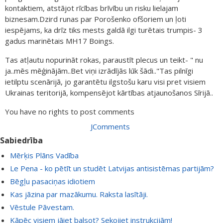
kontaktiem, atstājot rīcības brīvību un risku lielajam
biznesam.Dzird runas par Porošenko ofšoriem un ļoti
iespējams, ka drīz tiks mests galdā ilgi turētais trumpis- 3
gadus marinētais MH17 Boings.
Tas atļautu nopurināt rokas, paraustīt plecus un teikt- " nu
ja..mēs mēģinājām..Bet viņi izrādījās lūk šādi.."Tas pilnīgi
ietilptu scenārijā, jo garantētu ilgstošu karu visi pret visiem
Ukrainas teritorijā, kompensējot kārtības atjaunošanos Sīrijā..
You have no rights to post comments
JComments
Sabiedrība
Mērķis Plāns Vadība
Le Pena - ko pētīt un studēt Latvijas antisistēmas partijām?
Bēgļu pasaciņas idiotiem
Kas jāzina par mazākumu. Raksta lasītāji.
Vēstule Pāvestam.
Kāpēc visiem jāiet balsot? Sekojiet instrukcijām!