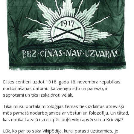
Elites centieni uzdot 1918. gada 18. novembra republikas
nodibināšanas datumu kā vienīgo īsto un pareizo, ir
saprotami un tiks izskaidroti vēlāk.
Tikai mūsu portālā mitoloģijas tēmas tiek izdalītas atsevišķi-
mēs pamatā nodarbojamies ar vēsturi un folozofiju. Un tātad,
kas notika Latvijā uzreiz pēc boļševiku apvērsuma Krievijā?
Lūk, ko par to saka Vikipēdija, kurai parasti uzticamies, jo