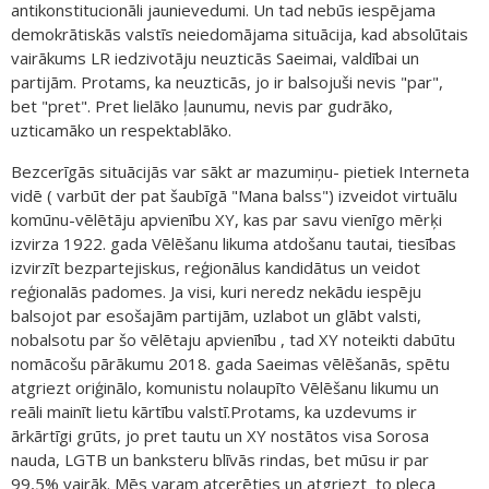
antikonstitucionāli jaunievedumi. Un tad nebūs iespējama
demokrātiskās valstīs neiedomājama situācija, kad absolūtais
vairākums LR iedzivotāju neuzticās Saeimai, valdībai un
partijām. Protams, ka neuzticās, jo ir balsojuši nevis "par",
bet "pret". Pret lielāko ļaunumu, nevis par gudrāko,
uzticamāko un respektablāko.
Bezcerīgās situācijās var sākt ar mazumiņu- pietiek Interneta
vidē ( varbūt der pat šaubīgā "Mana balss") izveidot virtuālu
komūnu-vēlētāju apvienību XY, kas par savu vienīgo mērķi
izvirza 1922. gada Vēlēšanu likuma atdošanu tautai, tiesības
izvirzīt bezpartejiskus, reģionālus kandidātus un veidot
reģionalās padomes. Ja visi, kuri neredz nekādu iespēju
balsojot par esošajām partijām, uzlabot un glābt valsti,
nobalsotu par šo vēlētaju apvienību , tad XY noteikti dabūtu
nomācošu pārākumu 2018. gada Saeimas vēlēšanās, spētu
atgriezt oriģinālo, komunistu nolaupīto Vēlēšanu likumu un
reāli mainīt lietu kārtību valstī.Protams, ka uzdevums ir
ārkārtīgi grūts, jo pret tautu un XY nostātos visa Sorosa
nauda, LGTB un banksteru blīvās rindas, bet mūsu ir par
99,5% vairāk. Mēs varam atcerēties un atgriezt to pleca