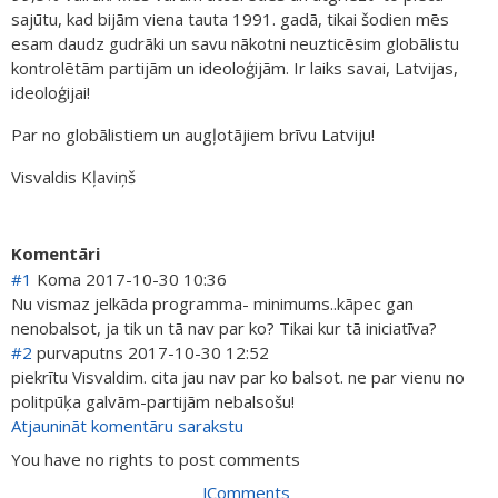
sajūtu, kad bijām viena tauta 1991. gadā, tikai šodien mēs
esam daudz gudrāki un savu nākotni neuzticēsim globālistu
kontrolētām partijām un ideoloģijām. Ir laiks savai, Latvijas,
ideoloģijai!
Par no globālistiem un augļotājiem brīvu Latviju!
Visvaldis Kļaviņš
Komentāri
#1
Koma
2017-10-30 10:36
Nu vismaz jelkāda programma- minimums..kāpec gan
nenobalsot, ja tik un tā nav par ko? Tikai kur tā iniciatīva?
#2
purvaputns
2017-10-30 12:52
piekrītu Visvaldim. cita jau nav par ko balsot. ne par vienu no
politpūķa galvām-partijām nebalsošu!
Atjaunināt komentāru sarakstu
You have no rights to post comments
JComments