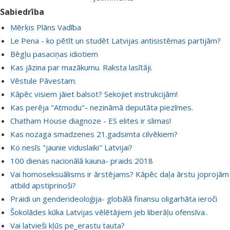
Sabiedrība
Mērķis Plāns Vadība
Le Pena - ko pētīt un studēt Latvijas antisistēmas partijām?
Bēgļu pasaciņas idiotiem
Kas jāzina par mazākumu. Raksta lasītāji.
Vēstule Pāvestam.
Kāpēc visiem jāiet balsot? Sekojiet instrukcijām!
Kas perēja "Atmodu"- nezināmā deputāta piezīmes.
Chatham House diagnoze - ES elites ir slimas!
Kas nozaga smadzenes 21.gadsimta cilvēkiem?
Ko nesīs "jaunie viduslaiki" Latvijai?
100 dienas nacionālā kauna- praids 2018
Vai homoseksuālisms ir ārstējams? Kāpēc daļa ārstu joprojām
atbild apstiprinoši?
Praidi un genderideoloģija- globālā finansu oligarhāta ieroči
Šokolādes kūka Latvijas vēlētājiem jeb liberāļu ofensīva..
Vai latvieši kļūs pe_erastu tauta?