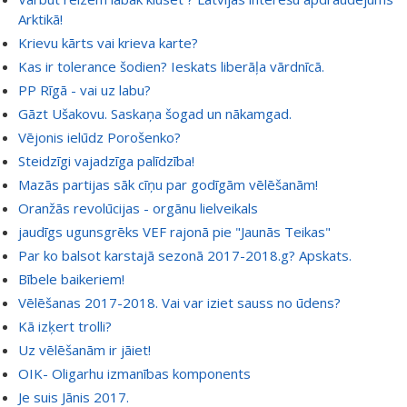
Arktikā!
Krievu kārts vai krieva karte?
Kas ir tolerance šodien? Ieskats liberāļa vārdnīcā.
PP Rīgā - vai uz labu?
Gāzt Ušakovu. Saskaņa šogad un nākamgad.
Vējonis ielūdz Porošenko?
Steidzīgi vajadzīga palīdzība!
Mazās partijas sāk cīņu par godīgām vēlēšanām!
Oranžās revolūcijas - orgānu lielveikals
jaudīgs ugunsgrēks VEF rajonā pie "Jaunās Teikas"
Par ko balsot karstajā sezonā 2017-2018.g? Apskats.
Bībele baikeriem!
Vēlēšanas 2017-2018. Vai var iziet sauss no ūdens?
Kā izķert trolli?
Uz vēlēšanām ir jāiet!
OIK- Oligarhu izmanības komponents
Je suis Jānis 2017.