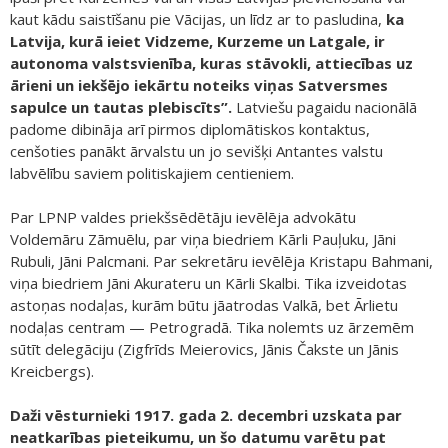
kaut kādu saistīšanu pie Vācijas, un līdz ar to pasludina,
ka
Latvija, kurā ieiet Vidzeme, Kurzeme un Latgale, ir
autonoma valstsvienība, kuras stāvokli, attiecības uz
ārieni un iekšējo iekārtu noteiks viņas Satversmes
sapulce un tautas plebiscīts”.
Latviešu pagaidu nacionālā
padome dibināja arī pirmos diplomātiskos kontaktus,
cenšoties panākt ārvalstu un jo sevišķi Antantes valstu
labvēlību saviem politiskajiem centieniem.
Par LPNP valdes priekšsēdētāju ievēlēja advokātu
Voldemāru Zāmuēlu, par viņa biedriem Kārli Pauļuku, Jāni
Rubuli, Jāni Palcmani. Par sekretāru ievēlēja Kristapu Bahmani,
viņa biedriem Jāni Akurateru un Kārli Skalbi. Tika izveidotas
astoņas nodaļas, kurām būtu jāatrodas Valkā, bet Ārlietu
nodaļas centram — Petrogradā. Tika nolemts uz ārzemēm
sūtīt delegāciju (Zigfrīds Meierovics, Jānis Čakste un Jānis
Kreicbergs).
Daži vēsturnieki 1917. gada 2. decembri uzskata par
neatkarības pieteikumu, un šo datumu varētu pat