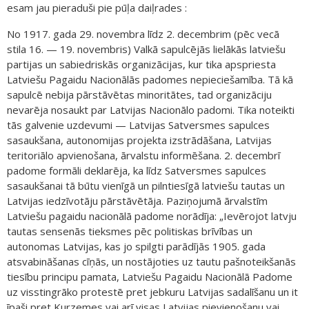
esam jau pieraduši pie pūļa daiļrades :
No 1917. gada 29. novembra līdz 2. decembrim (pēc vecā
stila 16. — 19. novembris) Valkā sapulcējās lielākās latviešu
partijas un sabiedriskās organizācijas, kur tika apspriesta
Latviešu Pagaidu Nacionālās padomes nepieciešamība. Tā kā
sapulcē nebija pārstāvētas minoritātes, tad organizāciju
nevarēja nosaukt par Latvijas Nacionālo padomi. Tika noteikti
tās galvenie uzdevumi — Latvijas Satversmes sapulces
sasaukšana, autonomijas projekta izstrādāšana, Latvijas
teritoriālo apvienošana, ārvalstu informēšana. 2. decembrī
padome formāli deklarēja, ka līdz Satversmes sapulces
sasaukšanai tā būtu vienīgā un pilntiesīgā latviešu tautas un
Latvijas iedzīvotāju pārstāvētāja. Paziņojumā ārvalstīm
Latviešu pagaidu nacionālā padome norādīja: „Ievērojot latvju
tautas sensenās tieksmes pēc politiskas brīvības un
autonomas Latvijas, kas jo spilgti parādījās 1905. gada
atsvabināšanas cīņās, un nostājoties uz tautu pašnoteikšanās
tiesību principu pamata, Latviešu Pagaidu Nacionālā Padome
uz visstingrāko protestē pret jebkuru Latvijas sadalīšanu un it
īpaši pret Kurzemes vai arī visas Latvijas pievienošanu vai