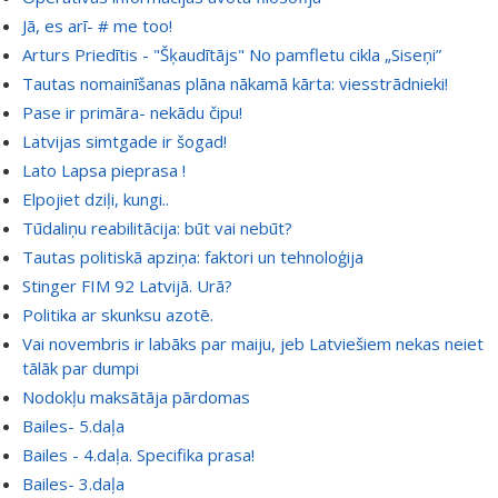
Jā, es arī- # me too!
Arturs Priedītis - "Šķaudītājs" No pamfletu cikla „Siseņi”
Tautas nomainīšanas plāna nākamā kārta: viesstrādnieki!
Pase ir primāra- nekādu čipu!
Latvijas simtgade ir šogad!
Lato Lapsa pieprasa !
Elpojiet dziļi, kungi..
Tūdaliņu reabilitācija: būt vai nebūt?
Tautas politiskā apziņa: faktori un tehnoloģija
Stinger FIM 92 Latvijā. Urā?
Politika ar skunksu azotē.
Vai novembris ir labāks par maiju, jeb Latviešiem nekas neiet
tālāk par dumpi
Nodokļu maksātāja pārdomas
Bailes- 5.daļa
Bailes - 4.daļa. Specifika prasa!
Bailes- 3.daļa