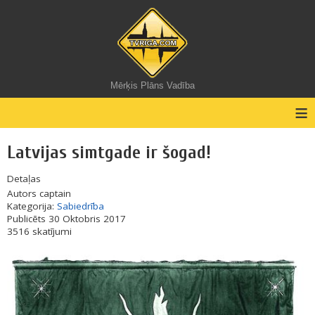
Mērķis Plāns Vadība
≡
Latvijas simtgade ir šogad!
Detaļas
Autors
captain
Kategorija:
Sabiedrība
Publicēts 30 Oktobris 2017
3516 skatījumi