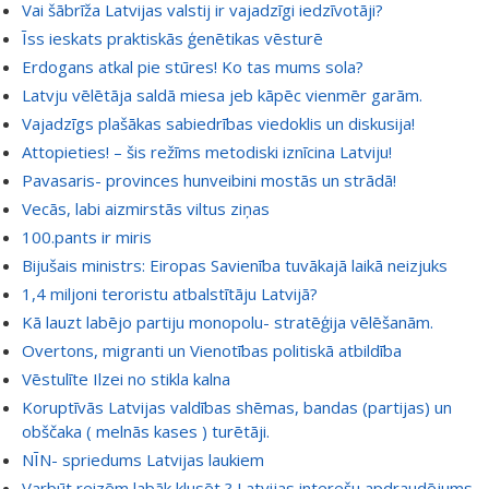
Vai šābrīža Latvijas valstij ir vajadzīgi iedzīvotāji?
Īss ieskats praktiskās ģenētikas vēsturē
Erdogans atkal pie stūres! Ko tas mums sola?
Latvju vēlētāja saldā miesa jeb kāpēc vienmēr garām.
Vajadzīgs plašākas sabiedrības viedoklis un diskusija!
Attopieties! – šis režīms metodiski iznīcina Latviju!
Pavasaris- provinces hunveibini mostās un strādā!
Vecās, labi aizmirstās viltus ziņas
100.pants ir miris
Bijušais ministrs: Eiropas Savienība tuvākajā laikā neizjuks
1,4 miljoni teroristu atbalstītāju Latvijā?
Kā lauzt labējo partiju monopolu- stratēģija vēlēšanām.
Overtons, migranti un Vienotības politiskā atbildība
Vēstulīte Ilzei no stikla kalna
Koruptīvās Latvijas valdības shēmas, bandas (partijas) un
obščaka ( melnās kases ) turētāji.
NĪN- spriedums Latvijas laukiem
Varbūt reizēm labāk klusēt ? Latvijas interešu apdraudējums