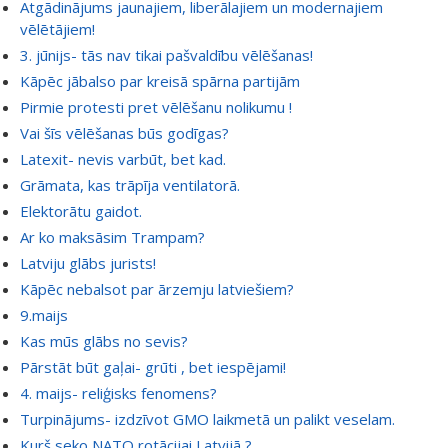
Atgādinājums jaunajiem, liberālajiem un modernajiem
vēlētājiem!
3. jūnijs- tās nav tikai pašvaldību vēlēšanas!
Kāpēc jābalso par kreisā spārna partijām
Pirmie protesti pret vēlēšanu nolikumu !
Vai šīs vēlēšanas būs godīgas?
Latexit- nevis varbūt, bet kad.
Grāmata, kas trāpīja ventilatorā.
Elektorātu gaidot.
Ar ko maksāsim Trampam?
Latviju glābs jurists!
Kāpēc nebalsot par ārzemju latviešiem?
9.maijs
Kas mūs glābs no sevis?
Pārstāt būt gaļai- grūti , bet iespējami!
4. maijs- reliģisks fenomens?
Turpinājums- izdzīvot GMO laikmetā un palikt veselam.
Kurš seko NATO rotācijai Latvijā ?