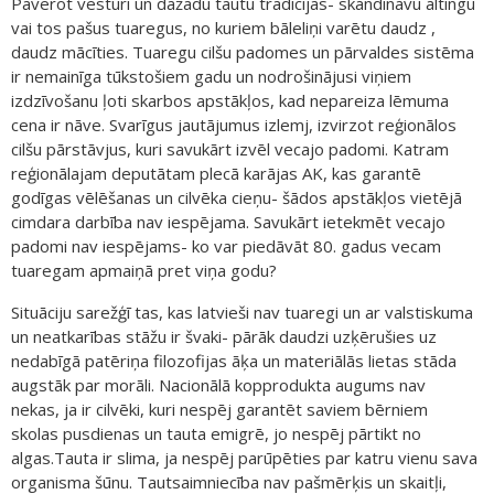
Pavērot vēsturi un dažādu tautu tradīcijas- skandināvu altingu
vai tos pašus tuaregus, no kuriem bāleliņi varētu daudz ,
daudz mācīties. Tuaregu cilšu padomes un pārvaldes sistēma
ir nemainīga tūkstošiem gadu un nodrošinājusi viņiem
izdzīvošanu ļoti skarbos apstākļos, kad nepareiza lēmuma
cena ir nāve. Svarīgus jautājumus izlemj, izvirzot reģionālos
cilšu pārstāvjus, kuri savukārt izvēl vecajo padomi. Katram
reģionālajam deputātam plecā karājas AK, kas garantē
godīgas vēlēšanas un cilvēka cieņu- šādos apstākļos vietējā
cimdara darbība nav iespējama. Savukārt ietekmēt vecajo
padomi nav iespējams- ko var piedāvāt 80. gadus vecam
tuaregam apmaiņā pret viņa godu?
Situāciju sarežģī tas, kas latvieši nav tuaregi un ar valstiskuma
un neatkarības stāžu ir švaki- pārāk daudzi uzķērušies uz
nedabīgā patēriņa filozofijas āķa un materiālās lietas stāda
augstāk par morāli. Nacionālā kopprodukta augums nav
nekas, ja ir cilvēki, kuri nespēj garantēt saviem bērniem
skolas pusdienas un tauta emigrē, jo nespēj pārtikt no
algas.Tauta ir slima, ja nespēj parūpēties par katru vienu sava
organisma šūnu. Tautsaimniecība nav pašmērķis un skaitļi,