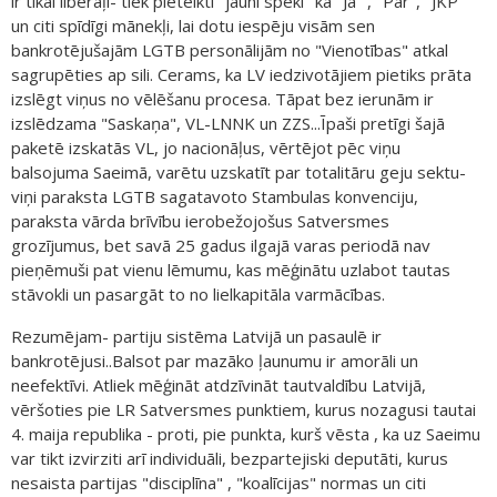
ir tikai liberāļi- tiek pieteikti "jauni spēki" kā "Jā" , "Par", "JKP"
un citi spīdīgi mānekļi, lai dotu iespēju visām sen
bankrotējušajām LGTB personālijām no "Vienotības" atkal
sagrupēties ap sili. Cerams, ka LV iedzivotājiem pietiks prāta
izslēgt viņus no vēlēšanu procesa. Tāpat bez ierunām ir
izslēdzama "Saskaņa", VL-LNNK un ZZS...Īpaši pretīgi šajā
paketē izskatās VL, jo nacionāļus, vērtējot pēc viņu
balsojuma Saeimā, varētu uzskatīt par totalitāru geju sektu-
viņi paraksta LGTB sagatavoto Stambulas konvenciju,
paraksta vārda brīvību ierobežojošus Satversmes
grozījumus, bet savā 25 gadus ilgajā varas periodā nav
pieņēmuši pat vienu lēmumu, kas mēģinātu uzlabot tautas
stāvokli un pasargāt to no lielkapitāla varmācības.
Rezumējam- partiju sistēma Latvijā un pasaulē ir
bankrotējusi..Balsot par mazāko ļaunumu ir amorāli un
neefektīvi. Atliek mēģināt atdzīvināt tautvaldību Latvijā,
vēršoties pie LR Satversmes punktiem, kurus nozagusi tautai
4. maija republika - proti, pie punkta, kurš vēsta , ka uz Saeimu
var tikt izvirziti arī individuāli, bezpartejiski deputāti, kurus
nesaista partijas "disciplīna" , "koalīcijas" normas un citi