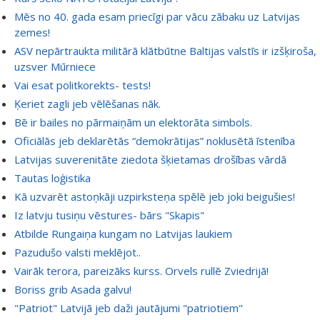
Mēs no 40. gada esam priecīgi par vācu zābaku uz Latvijas
zemes!
ASV nepārtraukta militārā klātbūtne Baltijas valstīs ir izšķiroša,
uzsver Mūrniece
Vai esat politkorekts- tests!
Ķeriet zagli jeb vēlēšanas nāk.
Bē ir bailes no pārmaiņām un elektorāta simbols.
Oficiālās jeb deklarētās “demokrātijas” noklusētā īstenība
Latvijas suverenitāte ziedota šķietamas drošības vārdā
Tautas loģistika
Kā uzvarēt astoņkāji uzpirksteņa spēlē jeb joki beigušies!
Iz latvju tusiņu vēstures- bārs "Skapis"
Atbilde Rungaiņa kungam no Latvijas laukiem
Pazudušo valsti meklējot..
Vairāk terora, pareizāks kurss. Orvels rullē Zviedrijā!
Boriss grib Asada galvu!
"Patriot" Latvijā jeb daži jautājumi "patriotiem"