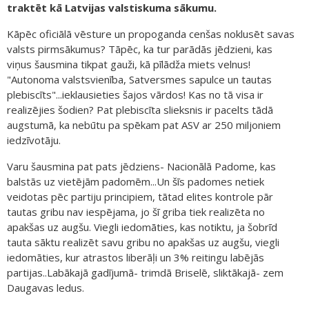
traktēt kā Latvijas valstiskuma sākumu.
Kāpēc oficiālā vēsture un propoganda cenšas noklusēt savas
valsts pirmsākumus? Tāpēc, ka tur parādās jēdzieni, kas
viņus šausmina tikpat gauži, kā pīlādža miets velnus!
"Autonoma valstsvienība, Satversmes sapulce un tautas
plebiscīts"...ieklausieties šajos vārdos! Kas no tā visa ir
realizējies šodien? Pat plebiscīta slieksnis ir pacelts tādā
augstumā, ka nebūtu pa spēkam pat ASV ar 250 miljoniem
iedzīvotāju.
Varu šausmina pat pats jēdziens- Nacionālā Padome, kas
balstās uz vietējām padomēm...Un šīs padomes netiek
veidotas pēc partiju principiem, tātad elites kontrole pār
tautas gribu nav iespējama, jo šī griba tiek realizēta no
apakšas uz augšu. Viegli iedomāties, kas notiktu, ja šobrīd
tauta sāktu realizēt savu gribu no apakšas uz augšu, viegli
iedomāties, kur atrastos liberāļi un 3% reitingu labējās
partijas..Labākajā gadījumā- trimdā Briselē, sliktākajā- zem
Daugavas ledus.