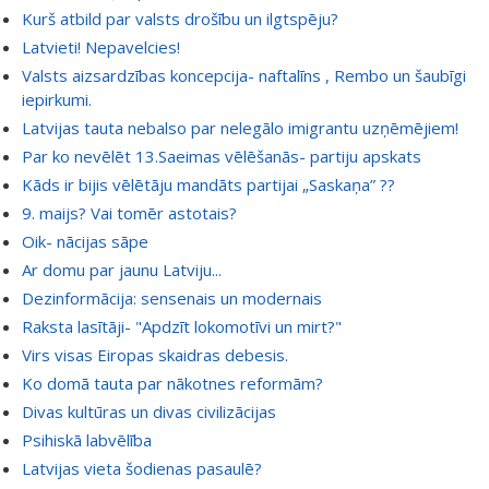
Kurš atbild par valsts drošību un ilgtspēju?
Latvieti! Nepavelcies!
Valsts aizsardzības koncepcija- naftalīns , Rembo un šaubīgi
iepirkumi.
Latvijas tauta nebalso par nelegālo imigrantu uzņēmējiem!
Par ko nevēlēt 13.Saeimas vēlēšanās- partiju apskats
Kāds ir bijis vēlētāju mandāts partijai „Saskaņa” ??
9. maijs? Vai tomēr astotais?
Oik- nācijas sāpe
Ar domu par jaunu Latviju...
Dezinformācija: sensenais un modernais
Raksta lasītāji- "Apdzīt lokomotīvi un mirt?"
Virs visas Eiropas skaidras debesis.
Ko domā tauta par nākotnes reformām?
Divas kultūras un divas civilizācijas
Psihiskā labvēlība
Latvijas vieta šodienas pasaulē?