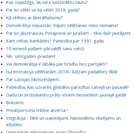
Kas vajadzīgs, lai vara sadzirdētu tautu?
Par ko vēlēt un kā vēlēt 2018. gadā?
Kā cīnīties ar liberālfašismu?
Demokrātija nepastāv: Kāpēc vēlēšanas neko nemaina?
Par ko jāuztraucas Potapovai un Jurašam – tikai daži jautājumi
Kam celtas barikādes? Patiesība par 1991. gadu.
10 iemesli pašiem pārvaldīt savu valsti.
Nē- simtgades praidam!
Vai demokrātija ir labāka par brīvību bez partijām?
Īsa instrukcija vēlēšanām 2018!- lūdzam padalīties tīklā!
Par Latvijas idiotizētājiem..
Patiesība, kas uzvarēs globālos parazītus Latvijā un pasaulē!
Gaišu un sirdsskaidru prātu visiem tiesnešiem Jaunajā gadā!
Bokseris
Privātpersonu tribīne atvērta !
Imigrācija - fakti un izaicinājumi. Nacionālistu skatījums un
atbildes
Operatīvās informācijas avotu filosofija