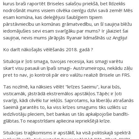
kurus braši raportēt Briseles salašņu priekšā, bet līdzeklis
nodrošināt mums visiem cilvēka cienīgu dzīvi savā zemē! Mēs
esam komūna, kas deleģējusi šaubīgiem tipiem
pārstāvniecību un komūnas grāmatvedību, un šī saujiņa blēžu
iedomājušies sevi esam svarīgāku par mums? Ir jāaiziet šai
saujiņai, nevis mums jārāpjās Ryanair lidmašīnās uz Angliju!
Ko darīt nākošajās vēlēšanās 2018. gadā ?
Situācija ir ļoti smaga, tuvojas recesija, kas smagi varētu
skart visu pasauli un īpaši smagi- Austrumeiropu, nekādu zāļu
pret to nav, jo kontroli pār eiro valūtu realizē Brisele un FRS.
Tas nozīmē, ka nāksies vēlēt "krīzes Saeimu", kurai būs,
visticamāk, jāstrādā ekstremālos apstākļos.Tāpēc ir ļoti
svarīgi, kādi cilvēki tur iekļūs. Saprotams, ka liberāļu atrašanās
Saeimā garantēs to, ka viss krīzes smagums tiks uzlikts uz
iedzīvotāju pleciem, bet bankas un tās apkalpojošie bandīti-
glābtas.To neapstrīdami apliecina iepriekšējā krīze.
Situācijas traģikomisms ir apstāklī, ka visā politiskajā spektrā