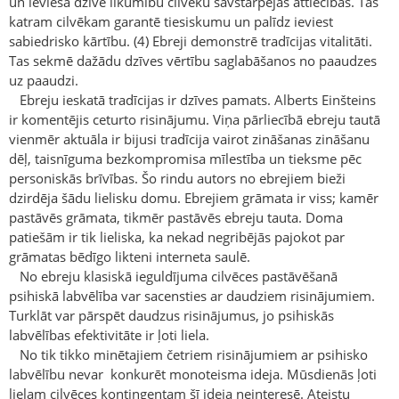
un ieviesa dzīvē likumību cilvēku savstarpējās attiecībās. Tas
katram cilvēkam garantē tiesiskumu un palīdz ieviest
sabiedrisko kārtību. (4) Ebreji demonstrē tradīcijas vitalitāti.
Tas sekmē dažādu dzīves vērtību saglabāšanos no paaudzes
uz paaudzi.
Ebreju ieskatā tradīcijas ir dzīves pamats. Alberts Einšteins
ir komentējis ceturto risinājumu. Viņa pārliecībā ebreju tautā
vienmēr aktuāla ir bijusi tradīcija vairot zināšanas zināšanu
dēļ, taisnīguma bezkompromisa mīlestība un tieksme pēc
personiskās brīvības. Šo rindu autors no ebrejiem bieži
dzirdēja šādu lielisku domu. Ebrejiem grāmata ir viss; kamēr
pastāvēs grāmata, tikmēr pastāvēs ebreju tauta. Doma
patiešām ir tik lieliska, ka nekad negribējās pajokot par
grāmatas bēdīgo likteni interneta saulē.
No ebreju klasiskā ieguldījuma cilvēces pastāvēšanā
psihiskā labvēlība var sacensties ar daudziem risinājumiem.
Turklāt var pārspēt daudzus risinājumus, jo psihiskās
labvēlības efektivitāte ir ļoti liela.
No tik tikko minētajiem četriem risinājumiem ar psihisko
labvēlību nevar konkurēt monoteisma ideja. Mūsdienās ļoti
lielam cilvēces kontingentam šī ideja neinteresē. Ateistu