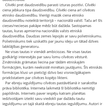
Cilvēki pret daudzveidību parasti izturas pozitīvi. Cilvēki
ciena jebkura tipa daudzveidību. Cilvēki ciena arī cilvēces
etnisko daudzveidību. Vienīgi mazāk ciena etnisko
daudzveidību noteiktā teritorijā – nacionālā valstī. Taču arī šīs
cieņas/necieņas pakāpe mēdz būt dažāda. Sastopamas
tautas, kuras apmierina nacionālās valsts etniskā
daudzveidība. Daudzas zemes lepojās ar savu polietniskumu.
Polietniskums tiek uzskatīts par jaunu ideju un tātad dzīves
labklājības ģeneratoru.
Ne visas tautas ir vienādi ambiciozas. Ne visas tautas
godkārīgi interesējās par savu lomu cilvēces vēsturē.
Zinātniskās grāmatas liecina par tādām etniskajām
formācijām, kurām neeksistē minētais jautājums. Šīs etniskās
formācijas klusi un pieticīgi dzīvo bez visniecīgākajiem
priekšstatiem par cilvēces kopējo likteni.
Par ebreju ieguldījumu cilvēces pastāvēšanā ir sarakstīta
prāva bibliotēka. Interneta laikmetā šī bibliotēka nemitīgi
papildinās. Internets paver iespēju katram planētas
iedzīvotājam izteikt savu viedokli par dažādu tautu
ieguldījumu un tajā skaitā ebreju tautas ieguldījumu. Autori ir