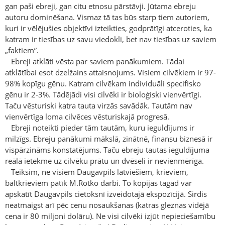
gan paši ebreji, gan citu etnosu pārstāvji. Jūtama ebreju
autoru dominēšana. Vismaz tā tas būs starp tiem autoriem,
kuri ir vēlējušies objektīvi izteikties, godprātīgi atceroties, ka
katram ir tiesības uz savu viedokli, bet nav tiesības uz saviem
„faktiem”.
Ebreji atklāti vēsta par saviem panākumiem. Tādai
atklātībai esot dzelžains attaisnojums. Visiem cilvēkiem ir 97-
98% kopīgu gēnu. Katram cilvēkam individuāli specifisko
gēnu ir 2-3%. Tādējādi visi cilvēki ir bioloģiski vienvērtīgi.
Taču vēsturiski katra tauta virzās savādāk. Tautām nav
vienvērtīga loma cilvēces vēsturiskajā progresā.
Ebreji noteikti pieder tām tautām, kuru ieguldījums ir
milzīgs. Ebreju panākumi mākslā, zinātnē, finansu biznesā ir
vispārzināms konstatējums. Taču ebreju tautas ieguldījuma
reālā ietekme uz cilvēku prātu un dvēseli ir nevienmērīga.
Teiksim, ne visiem Daugavpils latviešiem, krieviem,
baltkrieviem patīk M.Rotko darbi. To kopijas tagad var
apskatīt Daugavpils cietoksnī izveidotajā ekspozīcijā. Sirdis
neatmaigst arī pēc cenu nosaukšanas (katras gleznas vidējā
cena ir 80 miljoni dolāru). Ne visi cilvēki izjūt nepieciešamību