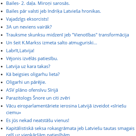
Bailes- 2. daļa. Miroņi sarosās.
Bailes pār valsti jeb Indriķa Latvieša hronikas.
Vajadzīgs eksorcists!
3A un neviens vairāk?
Trauksme skunksu midzenī jeb "Vienotības" transformācija
Un šeit K.Markss izmeta salto atmuguriski...
Labrīt,Latvija!
Vējonis izvēlās patiesību.
Latvija uz kara takas?
Kā beigsies oligarhu lieta?
Oligarhi un pārējie.
ASV plāno ofensīvu Sīrijā
Parazitologs Šnore un citi zvēri
Vācu eiroparlamentāriete ierosina Latvijā izveidot «sīriešu
ciemu»
Es jūs nekad neatstāšu vienus!
Kapitālistiskā seksa rokasgrāmata jeb Latviešu tautas smagais
ceļš uz vienkāršām patiesībām