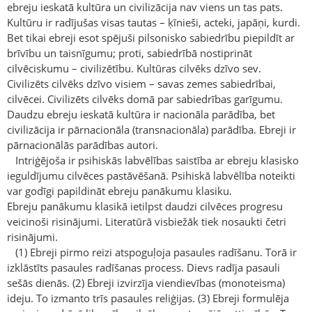
ebreju ieskatā kultūra un civilizācija nav viens un tas pats.
Kultūru ir radījušas visas tautas – ķīnieši, acteki, japāņi, kurdi.
Bet tikai ebreji esot spējuši pilsonisko sabiedrību piepildīt ar
brīvību un taisnīgumu; proti, sabiedrībā nostiprināt
cilvēciskumu – civilizētību. Kultūras cilvēks dzīvo sev.
Civilizēts cilvēks dzīvo visiem – savas zemes sabiedrībai,
cilvēcei. Civilizēts cilvēks domā par sabiedrības garīgumu.
Daudzu ebreju ieskatā kultūra ir nacionāla parādība, bet
civilizācija ir pārnacionāla (transnacionāla) parādība. Ebreji ir
pārnacionālās parādības autori.
Intriģējoša ir psihiskās labvēlības saistība ar ebreju klasisko
ieguldījumu cilvēces pastāvēšanā. Psihiskā labvēlība noteikti
var godīgi papildināt ebreju panākumu klasiku.
Ebreju panākumu klasikā ietilpst daudzi cilvēces progresu
veicinoši risinājumi. Literatūrā visbiežāk tiek nosaukti četri
risinājumi.
(1) Ebreji pirmo reizi atspoguļoja pasaules radīšanu. Torā ir
izklāstīts pasaules radīšanas process. Dievs radīja pasauli
sešās dienās. (2) Ebreji izvirzīja viendievības (monoteisma)
ideju. To izmanto trīs pasaules reliģijas. (3) Ebreji formulēja