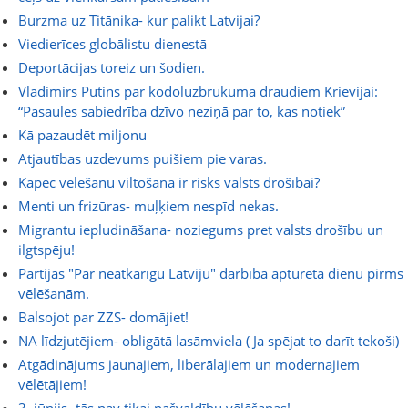
Burzma uz Titānika- kur palikt Latvijai?
Viedierīces globālistu dienestā
Deportācijas toreiz un šodien.
Vladimirs Putins par kodoluzbrukuma draudiem Krievijai:
“Pasaules sabiedrība dzīvo neziņā par to, kas notiek”
Kā pazaudēt miljonu
Atjautības uzdevums puišiem pie varas.
Kāpēc vēlēšanu viltošana ir risks valsts drošībai?
Menti un frizūras- muļķiem nespīd nekas.
Migrantu iepludināšana- noziegums pret valsts drošību un
ilgtspēju!
Partijas "Par neatkarīgu Latviju" darbība apturēta dienu pirms
vēlēšanām.
Balsojot par ZZS- domājiet!
NA līdzjutējiem- obligātā lasāmviela ( Ja spējat to darīt tekoši)
Atgādinājums jaunajiem, liberālajiem un modernajiem
vēlētājiem!