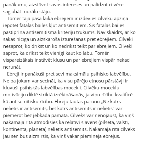
panākumu, aizstāvot savas intereses un palīdzot cilvēcei
saglabāt morālo stāju.
Tomēr tajā pašā laikā ebrejiem ir izdevies cilvēku apziņā
iepotēt fatālas bailes kļūt antisemītiem. Šīs fatālās bailes
pastiprina antisemītisma kritēriju trūkums. Nav skaidrs, ar ko
sākās nicīga un aizskaroša izturēšanās pret ebrejiem. Cilvēki
nesaprot, ko drīkst un ko nedrīkst teikt par ebrejiem. Cilvēki
saprot, ka drīkst teikt vienīgi kaut ko labu. Tomēr
vispareizākais ir stāvēt klusu un par ebrejiem vispār nekad
nerunāt.
Ebreji ir panākuši pret sevi maksimālu psihisko labvēlību.
Ne pa jokam var secināt, ka visu pārējo etnosu pārstāvji ir
kļuvuši psihiskās labvēlības mocekļi. Cilvēku-mocekļu
motivāciju diktē striktā izrēķināšanās, ja viņu rīcību kvalificē
kā antisemītisku rīcību. Ebreju tautas parunu „Ne katrs
nelietis ir antisemīts, bet katrs antisemīts ir nelietis” var
piemērot bez jebkāda pamata. Cilvēks var nenojaust, ka viņš
nākamajā rītā atmodīsies kā relatīvi slavens (pilsētā, valstī,
kontinentā, planētā) nelietis antisemīts. Nākamajā rītā cilvēks
jau sen būs aizmirsis, ka viņš vakar pieminēja ebrejus.