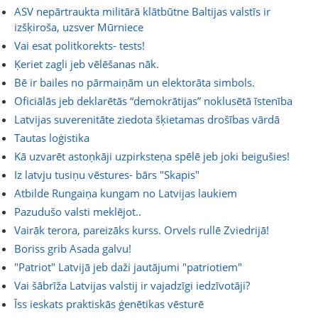
ASV nepārtraukta militārā klātbūtne Baltijas valstīs ir
izšķiroša, uzsver Mūrniece
Vai esat politkorekts- tests!
Ķeriet zagli jeb vēlēšanas nāk.
Bē ir bailes no pārmaiņām un elektorāta simbols.
Oficiālās jeb deklarētās “demokrātijas” noklusētā īstenība
Latvijas suverenitāte ziedota šķietamas drošības vārdā
Tautas loģistika
Kā uzvarēt astoņkāji uzpirksteņa spēlē jeb joki beigušies!
Iz latvju tusiņu vēstures- bārs "Skapis"
Atbilde Rungaiņa kungam no Latvijas laukiem
Pazudušo valsti meklējot..
Vairāk terora, pareizāks kurss. Orvels rullē Zviedrijā!
Boriss grib Asada galvu!
"Patriot" Latvijā jeb daži jautājumi "patriotiem"
Vai šābrīža Latvijas valstij ir vajadzīgi iedzīvotāji?
Īss ieskats praktiskās ģenētikas vēsturē