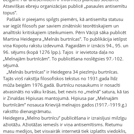
Atsevišķas ebreju organizācijas publicē „pasaules antisemītu
topus”.
Pašlaik ir pieejams spilgts piemērs, kā antisemīta statusu
var iegūt filosofs par saviem zinātniski teorētiskajiem un
analītiski kritiskajiem izteikumiem. Pērn Vācijā sāka publicēt
Martina Heidegera „Melnās burtnīcas”. To publikācija ietilpst
viņa Kopotu rakstu izdevumā. Pagaidām ir iznācis 94., 95. un
96. sējums (kopā 1276 lpp.). Tajos ir ievietota daļa no
„Melnajām burtnīcām”. To publicēšana noslēgsies 97.-102.
sējumā.
„Melnās burtnīcas” ir Heidegera 34 piezīmju burtnīcas.
Tajās viņš rakstīja filosofiskos tekstus no 1931.gada līdz
mūža beigām 1976.gadā. Burtnīcu nosaukums ir nosacīti
atvasināts no vāku krāsas, bet nevis no „melnā” satura, kā tas
ir Zinaīdas Hipiusas mantojumā. Hipiusa par „Melnajām
burtnīcām” nosauca Krievijā melnajos gados (1917.-1919.g.)
rakstīto dienasgrāmatu.
Heidegera „Melno burtnīcu” publicēšana ir izraisījusi milzīgu
ažiotāžu. Ažiotāžas iemesls ir viņa antisemītisms. Rietumu
masu medijos, bet visvairāk internetā tiek izplatīts viedoklis,