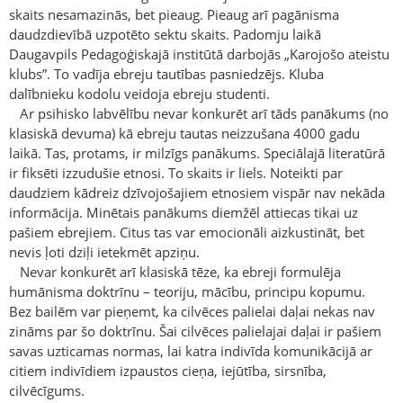
skaits nesamazinās, bet pieaug. Pieaug arī pagānisma
daudzdievībā uzpotēto sektu skaits. Padomju laikā
Daugavpils Pedagoģiskajā institūtā darbojās „Karojošo ateistu
klubs”. To vadīja ebreju tautības pasniedzējs. Kluba
dalībnieku kodolu veidoja ebreju studenti.
Ar psihisko labvēlību nevar konkurēt arī tāds panākums (no
klasiskā devuma) kā ebreju tautas neizzušana 4000 gadu
laikā. Tas, protams, ir milzīgs panākums. Speciālajā literatūrā
ir fiksēti izzudušie etnosi. To skaits ir liels. Noteikti par
daudziem kādreiz dzīvojošajiem etnosiem vispār nav nekāda
informācija. Minētais panākums diemžēl attiecas tikai uz
pašiem ebrejiem. Citus tas var emocionāli aizkustināt, bet
nevis ļoti dziļi ietekmēt apziņu.
Nevar konkurēt arī klasiskā tēze, ka ebreji formulēja
humānisma doktrīnu – teoriju, mācību, principu kopumu.
Bez bailēm var pieņemt, ka cilvēces palielai daļai nekas nav
zināms par šo doktrīnu. Šai cilvēces palielajai daļai ir pašiem
savas uzticamas normas, lai katra indivīda komunikācijā ar
citiem indivīdiem izpaustos cieņa, iejūtība, sirsnība,
cilvēcīgums.