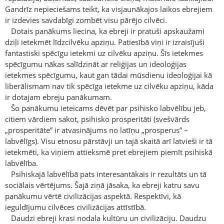
Gandrīz nepieciešams teikt, ka visjaunākajos laikos ebrejiem
ir izdevies savdabīgi zombēt visu pārējo cilvēci.
Dotais panākums liecina, ka ebreji ir pratuši apskaužami
dziļi ietekmēt līdzcilvēku apziņu. Patiesībā viņi ir izraisījuši
fantastiski spēcīgu ietekmi uz cilvēku apziņu. Šīs ietekmes
spēcīgumu nākas salīdzināt ar reliģijas un ideoloģijas
ietekmes spēcīgumu, kaut gan tādai mūsdienu ideoloģijai kā
liberālismam nav tik spēcīga ietekme uz cilvēku apziņu, kāda
ir dotajam ebreju panākumam.
Šo panākumu ieteicams dēvēt par psihisko labvēlību jeb,
citiem vārdiem sakot, psihisko prosperitāti (svešvārds
„prosperitāte” ir atvasinājums no latīņu „prosperus” –
labvēlīgs). Visu etnosu pārstāvji un tajā skaitā arī latvieši ir tā
ietekmēti, ka viņiem attieksmē pret ebrejiem piemīt psihiskā
labvēlība.
Psihiskajā labvēlībā pats interesantākais ir rezultāts un tā
sociālais vērtējums. Šajā ziņā jāsaka, ka ebreji katru savu
panākumu vērtē civilizācijas aspektā. Respektīvi, kā
ieguldījumu cilvēces civilizācijas attīstībā.
Daudzi ebreji krasi nodala kultūru un civilizāciju. Daudzu