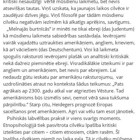
kritiski nesaudzīgi vērtē mūsdienu laikmetu, bet nevis
atsevišķas tautas. Viņš uzskata, ka jaunajos laikos cilvēce ir
zaudējusi dzīves jēgu. Viņš filosofē par tādām mūsdienu
cilvēku negatīvām iezīmēm kā alkatīgs aprēķins, savtīgums.
„Melnajās burtnīcās” ir minēti ne tikai ebreji (das Judentum)
kā mūsdienu laikmeta sabiedrības sastāvdaļa. Ievērojami
vairāk vajadzētu uztraukties amerikāņiem, angļiem, krieviem,
kā arī vāciešiem (das Deutschentum). Viņi kā laikmeta
spogulis raksturoti ievērojami plašāk un analītiski kritiskāk
nekā dažreiz pieminētie ebreji. Visradikālākie izteikumi ir par
angļiem un amerikāņiem, bet nevis par ebrejiem. Lai
nedaudz gūtu ieskatu par amerikāņu raksturojumu, var
uzdrošināties atraut no konteksta šādus teikumus: „Pats
agrākais ap 2300. gadu atkal var atgriezties Vēsture. Tad
amerikānisms būs izsmēlis sevi, ņemot vērā sava tukšuma
pārpilnību.” Starp citu, Heidegers prognozē Eiropas
sacelšanos pret amerikāņiem. Agri vai vēlu tam esot jānotiek.
Psihiskās labvēlības praksē ir viens svarīgs moments.
Etnopsiholoģijā tiek pasvītrota cilvēku īpašība kritiski
izteikties par citiem – citiem etnosiem, citām rasēm. Šī
īpašība cilvēkiem piemīt no laika gala. Tā ir cilvēku mūžsena