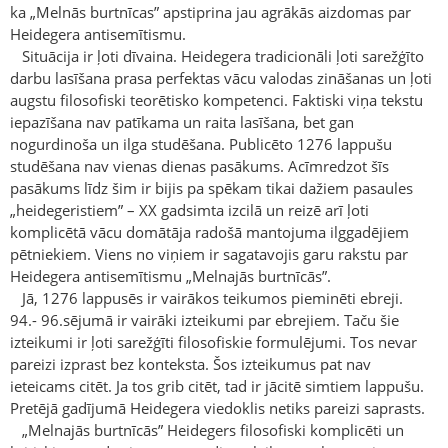
ka „Melnās burtnīcas” apstiprina jau agrākās aizdomas par
Heidegera antisemītismu.
Situācija ir ļoti dīvaina. Heidegera tradicionāli ļoti sarežģīto
darbu lasīšana prasa perfektas vācu valodas zināšanas un ļoti
augstu filosofiski teorētisko kompetenci. Faktiski viņa tekstu
iepazīšana nav patīkama un raita lasīšana, bet gan
nogurdinoša un ilga studēšana. Publicēto 1276 lappušu
studēšana nav vienas dienas pasākums. Acīmredzot šīs
pasākums līdz šim ir bijis pa spēkam tikai dažiem pasaules
„heidegeristiem” – XX gadsimta izcilā un reizē arī ļoti
komplicētā vācu domātāja radošā mantojuma ilggadējiem
pētniekiem. Viens no viņiem ir sagatavojis garu rakstu par
Heidegera antisemītismu „Melnajās burtnīcās”.
Jā, 1276 lappusēs ir vairākos teikumos pieminēti ebreji.
94.- 96.sējumā ir vairāki izteikumi par ebrejiem. Taču šie
izteikumi ir ļoti sarežģīti filosofiskie formulējumi. Tos nevar
pareizi izprast bez konteksta. Šos izteikumus pat nav
ieteicams citēt. Ja tos grib citēt, tad ir jācitē simtiem lappušu.
Pretējā gadījumā Heidegera viedoklis netiks pareizi saprasts.
„Melnajās burtnīcās” Heidegers filosofiski komplicēti un