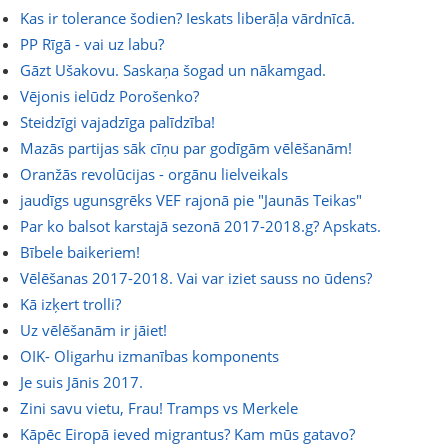
Kas ir tolerance šodien? Ieskats liberāļa vārdnīcā.
PP Rīgā - vai uz labu?
Gāzt Ušakovu. Saskaņa šogad un nākamgad.
Vējonis ielūdz Porošenko?
Steidzīgi vajadzīga palīdzība!
Mazās partijas sāk cīņu par godīgām vēlēšanām!
Oranžās revolūcijas - orgānu lielveikals
jaudīgs ugunsgrēks VEF rajonā pie "Jaunās Teikas"
Par ko balsot karstajā sezonā 2017-2018.g? Apskats.
Bībele baikeriem!
Vēlēšanas 2017-2018. Vai var iziet sauss no ūdens?
Kā izķert trolli?
Uz vēlēšanām ir jāiet!
OIK- Oligarhu izmanības komponents
Je suis Jānis 2017.
Zini savu vietu, Frau! Tramps vs Merkele
Kāpēc Eiropā ieved migrantus? Kam mūs gatavo?