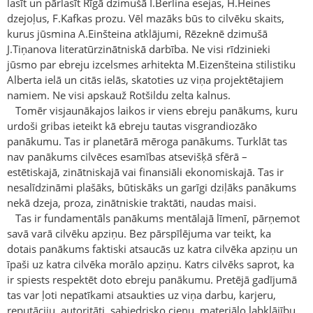
lasīt un pārlasīt Rīgā dzimušā I.Berlina esejas, H.Heines
dzejoļus, F.Kafkas prozu. Vēl mazāks būs to cilvēku skaits,
kurus jūsmina A.Einšteina atklājumi, Rēzeknē dzimušā
J.Tiņanova literatūrzinātniskā darbība. Ne visi rīdzinieki
jūsmo par ebreju izcelsmes arhitekta M.Eizenšteina stilistiku
Alberta ielā un citās ielās, skatoties uz viņa projektētajiem
namiem. Ne visi apskauž Rotšildu zelta kalnus.
Tomēr visjaunākajos laikos ir viens ebreju panākums, kuru
urdoši gribas ieteikt kā ebreju tautas visgrandiozāko
panākumu. Tas ir planetārā mēroga panākums. Turklāt tas
nav panākums cilvēces esamības atsevišķā sfērā –
estētiskajā, zinātniskajā vai finansiāli ekonomiskajā. Tas ir
nesalīdzināmi plašāks, būtiskāks un garīgi dziļāks panākums
nekā dzeja, proza, zinātniskie traktāti, naudas maisi.
Tas ir fundamentāls panākums mentālajā līmenī, pārņemot
savā varā cilvēku apziņu. Bez pārspīlējuma var teikt, ka
dotais panākums faktiski atsaucās uz katra cilvēka apziņu un
īpaši uz katra cilvēka morālo apziņu. Katrs cilvēks saprot, ka
ir spiests respektēt doto ebreju panākumu. Pretējā gadījumā
tas var ļoti nepatīkami atsaukties uz viņa darbu, karjeru,
reputāciju, autoritāti, sabiedrisko cieņu, materiālo labklājību.