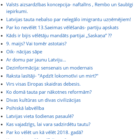
Valsts aizsardzības koncepcija- naftalīns , Rembo un šaubīgi
iepirkumi.
Latvijas tauta nebalso par nelegālo imigrantu uzņēmējiem!
Par ko nevēlēt 13.Saeimas vēlēšanās- partiju apskats
Kāds ir bijis vēlētāju mandāts partijai „Saskaņa” ??
9. maijs? Vai tomēr astotais?
Oik- nācijas sāpe
Ar domu par jaunu Latviju...
Dezinformācija: sensenais un modernais
Raksta lasītāji- "Apdzīt lokomotīvi un mirt?"
Virs visas Eiropas skaidras debesis.
Ko domā tauta par nākotnes reformām?
Divas kultūras un divas civilizācijas
Psihiskā labvēlība
Latvijas vieta šodienas pasaulē?
Kas vajadzīgs, lai vara sadzirdētu tautu?
Par ko vēlēt un kā vēlēt 2018. gadā?