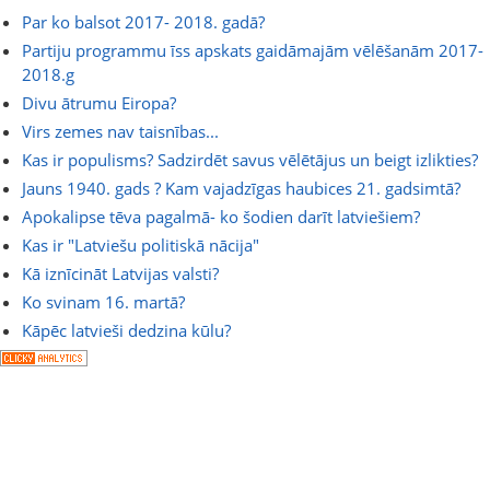
Par ko balsot 2017- 2018. gadā?
Partiju programmu īss apskats gaidāmajām vēlēšanām 2017-
2018.g
Divu ātrumu Eiropa?
Virs zemes nav taisnības...
Kas ir populisms? Sadzirdēt savus vēlētājus un beigt izlikties?
Jauns 1940. gads ? Kam vajadzīgas haubices 21. gadsimtā?
Apokalipse tēva pagalmā- ko šodien darīt latviešiem?
Kas ir "Latviešu politiskā nācija"
Kā iznīcināt Latvijas valsti?
Ko svinam 16. martā?
Kāpēc latvieši dedzina kūlu?