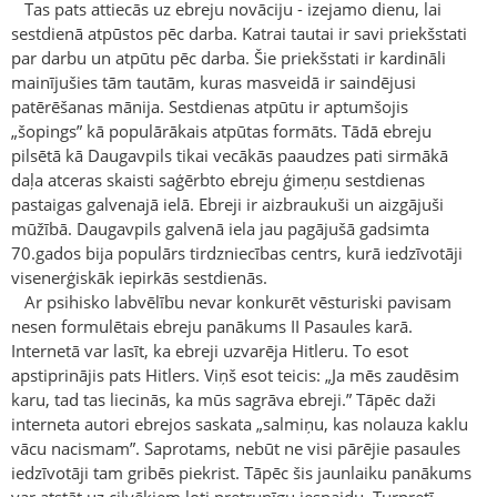
Tas pats attiecās uz ebreju novāciju - izejamo dienu, lai
sestdienā atpūstos pēc darba. Katrai tautai ir savi priekšstati
par darbu un atpūtu pēc darba. Šie priekšstati ir kardināli
mainījušies tām tautām, kuras masveidā ir saindējusi
patērēšanas mānija. Sestdienas atpūtu ir aptumšojis
„šopings” kā populārākais atpūtas formāts. Tādā ebreju
pilsētā kā Daugavpils tikai vecākās paaudzes pati sirmākā
daļa atceras skaisti saģērbto ebreju ģimeņu sestdienas
pastaigas galvenajā ielā. Ebreji ir aizbraukuši un aizgājuši
mūžībā. Daugavpils galvenā iela jau pagājušā gadsimta
70.gados bija populārs tirdzniecības centrs, kurā iedzīvotāji
visenerģiskāk iepirkās sestdienās.
Ar psihisko labvēlību nevar konkurēt vēsturiski pavisam
nesen formulētais ebreju panākums II Pasaules karā.
Internetā var lasīt, ka ebreji uzvarēja Hitleru. To esot
apstiprinājis pats Hitlers. Viņš esot teicis: „Ja mēs zaudēsim
karu, tad tas liecinās, ka mūs sagrāva ebreji.” Tāpēc daži
interneta autori ebrejos saskata „salmiņu, kas nolauza kaklu
vācu nacismam”. Saprotams, nebūt ne visi pārējie pasaules
iedzīvotāji tam gribēs piekrist. Tāpēc šis jaunlaiku panākums