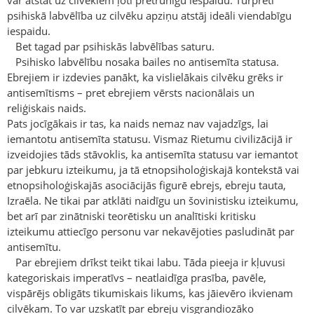
var atstāt uz cilvēkiem ļoti pretrunīgu iespaidu. Turpretī
psihiskā labvēlība uz cilvēku apziņu atstāj ideāli viendabīgu
iespaidu.
Bet tagad par psihiskās labvēlības saturu.
Psihisko labvēlību nosaka bailes no antisemīta statusa.
Ebrejiem ir izdevies panākt, ka vislielākais cilvēku grēks ir
antisemītisms – pret ebrejiem vērsts nacionālais un
reliģiskais naids.
Pats jocīgākais ir tas, ka naids nemaz nav vajadzīgs, lai
iemantotu antisemīta statusu. Vismaz Rietumu civilizācijā ir
izveidojies tāds stāvoklis, ka antisemīta statusu var iemantot
par jebkuru izteikumu, ja tā etnopsiholoģiskajā kontekstā vai
etnopsiholoģiskajās asociācijās figurē ebrejs, ebreju tauta,
Izraēla. Ne tikai par atklāti naidīgu un šovinistisku izteikumu,
bet arī par zinātniski teorētisku un analītiski kritisku
izteikumu attiecīgo personu var nekavējoties pasludināt par
antisemītu.
Par ebrejiem drīkst teikt tikai labu. Tāda pieeja ir kļuvusi
kategoriskais imperatīvs – neatlaidīga prasība, pavēle,
vispārējs obligāts tikumiskais likums, kas jāievēro ikvienam
cilvēkam. To var uzskatīt par ebreju visgrandiozāko