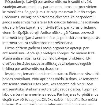
Pēcpadomju Latvijā par antisemītismu ir sodīti cilvēki,
zaudējot amatu medijos, parlamentā, ierosinot pret viņiem
krimināllietu. Šo gadījumu iztirzājums nevar būt šīs esejas
uzdevums. Vienīgi nepieciešams akcentēt, ka pēcpadomju
gados antisemītismu izraisa ļoti daudzu latviešu neadekvātā
vārda brīvības izpratne un civilizētība, par kuras briedumu
vienmēr rūpējās ebreji. Antisemītisku gānīšanos provocē
internetā iespējamā anonimitāte, ja politiskā vara neiejaucās
interneta satura civilizētības nodrošināšanā.
Pirms dažiem gadiem Latvijā organizēja aptauju par
antisemītismu. Aptaujāja vietējos ebrejus. No viņiem 81%
atzina antisemītismu kā ļoti lielu Latvijas problēmu. LR
drošības iestādes savos analītiskajos ziņojumos regulāri
brīdina par antisemītisma draudiem.
Iespējams, iemantot antisemīta statusu Rietumos visvairāk
baidās amerikāņi. Viņu aprindās valda uzskats, ka iemantot
antisemīta statusu ir tas pats, kas saņemt lodi pierē. ASV
antisemītiska izteikuma autors tūlīt zaudē darbu. Turpmāk
labu darbu viņam neviens nedos. Par karjeras turpināšanos
vispār nav vērts sapņot. Cilvēka dzīve ir izpostīta līdz mūža
beigām. Par antisemītiem ir informēts planētas sociums.