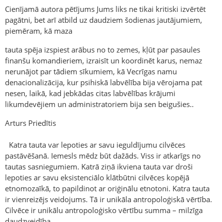
Cienījamā autora pētījums Jums liks ne tikai kritiski izvērtēt
pagātni, bet arī atbild uz daudziem šodienas jautājumiem,
piemēram, kā maza
tauta spēja izspiest arābus no to zemes, kļūt par pasaules
finanšu komandieriem, izraisīt un koordinēt karus, nemaz
nerunājot par tādiem sīkumiem, kā Vecrīgas namu
denacionalizācija, kur psihiskā labvēlība bija vērojama pat
nesen, laikā, kad jebkādas citas labvēlības krājumi
likumdevējiem un administratoriem bija sen beigušies..
Arturs Priedītis
Katra tauta var lepoties ar savu ieguldījumu cilvēces
pastāvēšanā. Iemesls mēdz būt dažāds. Viss ir atkarīgs no
tautas sasniegumiem. Katrā ziņā ikviena tauta var droši
lepoties ar savu eksistenciālo klātbūtni cilvēces kopējā
etnomozaīkā, to papildinot ar oriģinālu etnotoni. Katra tauta
ir vienreizējs veidojums. Tā ir unikāla antropoloģiskā vērtība.
Cilvēce ir unikālu antropoloģisko vērtību summa – milzīga
daudzveidība.