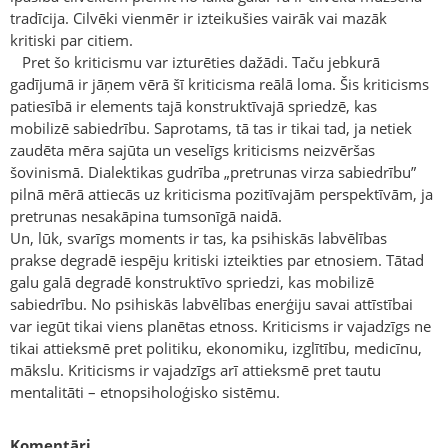
tradīcija. Cilvēki vienmēr ir izteikušies vairāk vai mazāk
kritiski par citiem.
Pret šo kriticismu var izturēties dažādi. Taču jebkurā
gadījumā ir jāņem vērā šī kriticisma reālā loma. Šis kriticisms
patiesībā ir elements tajā konstruktīvajā spriedzē, kas
mobilizē sabiedrību. Saprotams, tā tas ir tikai tad, ja netiek
zaudēta mēra sajūta un veselīgs kriticisms neizvēršas
šovinismā. Dialektikas gudrība „pretrunas virza sabiedrību”
pilnā mērā attiecās uz kriticisma pozitīvajām perspektīvām, ja
pretrunas nesakāpina tumsonīgā naidā.
Un, lūk, svarīgs moments ir tas, ka psihiskās labvēlības
prakse degradē iespēju kritiski izteikties par etnosiem. Tātad
galu galā degradē konstruktīvo spriedzi, kas mobilizē
sabiedrību. No psihiskās labvēlības enerģiju savai attīstībai
var iegūt tikai viens planētas etnoss. Kriticisms ir vajadzīgs ne
tikai attieksmē pret politiku, ekonomiku, izglītību, medicīnu,
mākslu. Kriticisms ir vajadzīgs arī attieksmē pret tautu
mentalitāti – etnopsiholoģisko sistēmu.
Komentāri