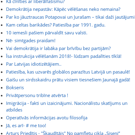
Kā cīnīties ar liberālfašismu?
Demokrātija nepastāv: Kāpēc vēlēšanas neko nemaina?
Par ko jāuztraucas Potapovai un Jurašam – tikai daži jautājumi
Kam celtas barikādes? Patiesība par 1991. gadu.
10 iemesli pašiem pārvaldīt savu valsti.
Nē- simtgades praidam!
Vai demokrātija ir labāka par brīvību bez partijām?
Īsa instrukcija vēlēšanām 2018!- lūdzam padalīties tīklā!
Par Latvijas idiotizētājiem..
Patiesība, kas uzvarēs globālos parazītus Latvijā un pasaulē!
Gaišu un sirdsskaidru prātu visiem tiesnešiem Jaunajā gadā!
Bokseris
Privātpersonu tribīne atvērta !
Imigrācija - fakti un izaicinājumi. Nacionālistu skatījums un
atbildes
Operatīvās informācijas avotu filosofija
Jā, es arī- # me too!
Arturs Priedītis - "Šķaudītājs" No pamfletu cikla „Siseņi”