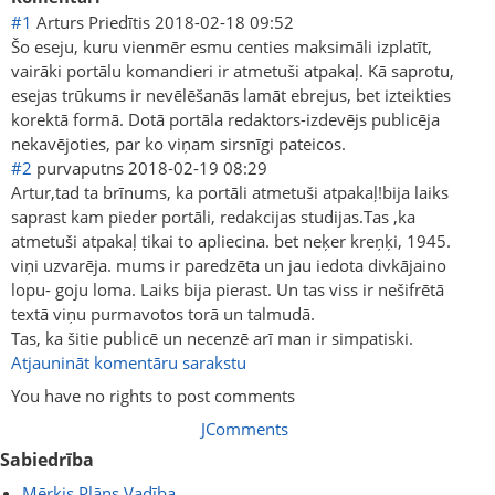
#1
Arturs Priedītis
2018-02-18 09:52
Šo eseju, kuru vienmēr esmu centies maksimāli izplatīt,
vairāki portālu komandieri ir atmetuši atpakaļ. Kā saprotu,
esejas trūkums ir nevēlēšanās lamāt ebrejus, bet izteikties
korektā formā. Dotā portāla redaktors-izdevējs publicēja
nekavējoties, par ko viņam sirsnīgi pateicos.
#2
purvaputns
2018-02-19 08:29
Artur,tad ta brīnums, ka portāli atmetuši atpakaļ!bija laiks
saprast kam pieder portāli, redakcijas studijas.Tas ,ka
atmetuši atpakaļ tikai to apliecina. bet neķer kreņķi, 1945.
viņi uzvarēja. mums ir paredzēta un jau iedota divkājaino
lopu- goju loma. Laiks bija pierast. Un tas viss ir nešifrētā
textā viņu purmavotos torā un talmudā.
Tas, ka šitie publicē un necenzē arī man ir simpatiski.
Atjaunināt komentāru sarakstu
You have no rights to post comments
JComments
Sabiedrība
Mērķis Plāns Vadība