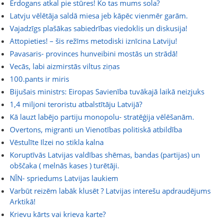
Erdogans atkal pie stūres! Ko tas mums sola?
Latvju vēlētāja saldā miesa jeb kāpēc vienmēr garām.
Vajadzīgs plašākas sabiedrības viedoklis un diskusija!
Attopieties! – šis režīms metodiski iznīcina Latviju!
Pavasaris- provinces hunveibini mostās un strādā!
Vecās, labi aizmirstās viltus ziņas
100.pants ir miris
Bijušais ministrs: Eiropas Savienība tuvākajā laikā neizjuks
1,4 miljoni teroristu atbalstītāju Latvijā?
Kā lauzt labējo partiju monopolu- stratēģija vēlēšanām.
Overtons, migranti un Vienotības politiskā atbildība
Vēstulīte Ilzei no stikla kalna
Koruptīvās Latvijas valdības shēmas, bandas (partijas) un
obščaka ( melnās kases ) turētāji.
NĪN- spriedums Latvijas laukiem
Varbūt reizēm labāk klusēt ? Latvijas interešu apdraudējums
Arktikā!
Krievu kārts vai krieva karte?