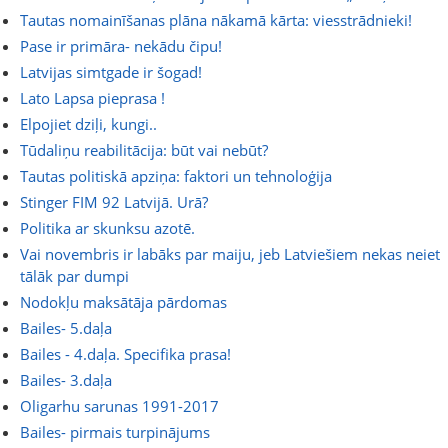
Tautas nomainīšanas plāna nākamā kārta: viesstrādnieki!
Pase ir primāra- nekādu čipu!
Latvijas simtgade ir šogad!
Lato Lapsa pieprasa !
Elpojiet dziļi, kungi..
Tūdaliņu reabilitācija: būt vai nebūt?
Tautas politiskā apziņa: faktori un tehnoloģija
Stinger FIM 92 Latvijā. Urā?
Politika ar skunksu azotē.
Vai novembris ir labāks par maiju, jeb Latviešiem nekas neiet
tālāk par dumpi
Nodokļu maksātāja pārdomas
Bailes- 5.daļa
Bailes - 4.daļa. Specifika prasa!
Bailes- 3.daļa
Oligarhu sarunas 1991-2017
Bailes- pirmais turpinājums