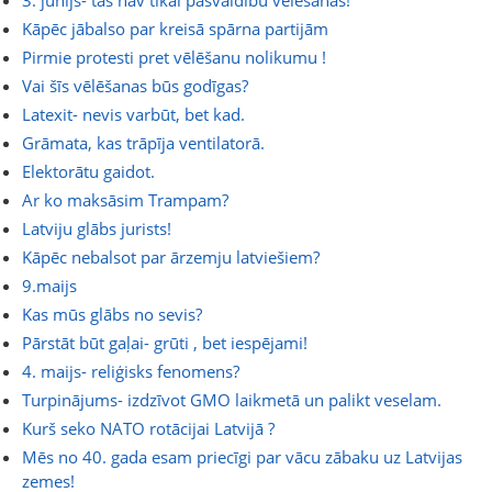
3. jūnijs- tās nav tikai pašvaldību vēlēšanas!
Kāpēc jābalso par kreisā spārna partijām
Pirmie protesti pret vēlēšanu nolikumu !
Vai šīs vēlēšanas būs godīgas?
Latexit- nevis varbūt, bet kad.
Grāmata, kas trāpīja ventilatorā.
Elektorātu gaidot.
Ar ko maksāsim Trampam?
Latviju glābs jurists!
Kāpēc nebalsot par ārzemju latviešiem?
9.maijs
Kas mūs glābs no sevis?
Pārstāt būt gaļai- grūti , bet iespējami!
4. maijs- reliģisks fenomens?
Turpinājums- izdzīvot GMO laikmetā un palikt veselam.
Kurš seko NATO rotācijai Latvijā ?
Mēs no 40. gada esam priecīgi par vācu zābaku uz Latvijas
zemes!