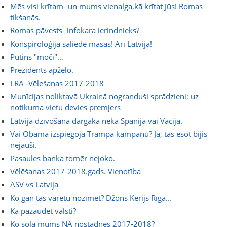
Mēs visi krītam- un mums vienalga,kā krītat Jūs! Romas
tikšanās.
Romas pāvests- infokara ierindnieks?
Konspiroloģija saliedē masas! Arī Latvijā!
Putins "močī"...
Prezidents apžēlo.
LRA -Vēlešanas 2017-2018
Munīcijas noliktavā Ukrainā nogranduši sprādzieni; uz
notikuma vietu devies premjers
Latvijā dzīvošana dārgāka nekā Spānijā vai Vācijā.
Vai Obama izspiegoja Trampa kampaņu? Jā, tas esot bijis
nejauši.
Pasaules banka tomēr nejoko.
Vēlēšanas 2017-2018.gads. Vienotība
ASV vs Latvija
Ko gan tas varētu nozīmēt? Džons Kerijs Rīgā...
Kā pazaudēt valsti?
Ko sola mums NA nostādnes 2017-2018?