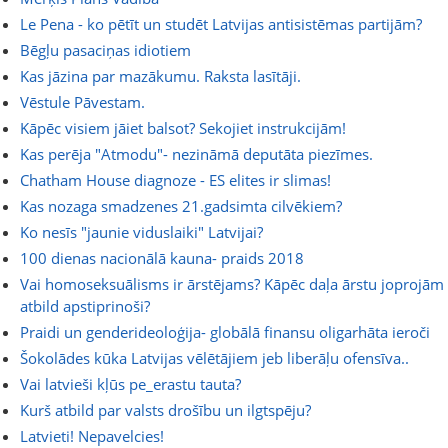
Le Pena - ko pētīt un studēt Latvijas antisistēmas partijām?
Bēgļu pasaciņas idiotiem
Kas jāzina par mazākumu. Raksta lasītāji.
Vēstule Pāvestam.
Kāpēc visiem jāiet balsot? Sekojiet instrukcijām!
Kas perēja "Atmodu"- nezināmā deputāta piezīmes.
Chatham House diagnoze - ES elites ir slimas!
Kas nozaga smadzenes 21.gadsimta cilvēkiem?
Ko nesīs "jaunie viduslaiki" Latvijai?
100 dienas nacionālā kauna- praids 2018
Vai homoseksuālisms ir ārstējams? Kāpēc daļa ārstu joprojām
atbild apstiprinoši?
Praidi un genderideoloģija- globālā finansu oligarhāta ieroči
Šokolādes kūka Latvijas vēlētājiem jeb liberāļu ofensīva..
Vai latvieši kļūs pe_erastu tauta?
Kurš atbild par valsts drošību un ilgtspēju?
Latvieti! Nepavelcies!